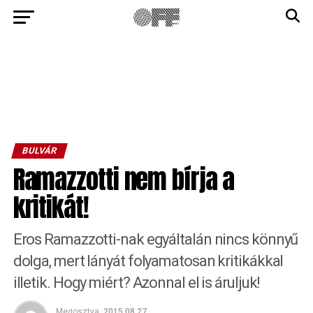
BULVÁR
Ramazzotti nem bírja a
kritikát!
Eros Ramazzotti-nak egyáltalán nincs könnyű
dolga, mert lányát folyamatosan kritikákkal
illetik. Hogy miért? Azonnal el is áruljuk!
Megosztva
2015.08.27