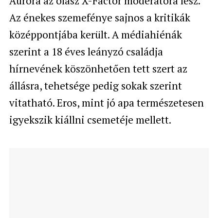
Aurora az olasz X-Factor moderátora lesz.
Az énekes szemefénye sajnos a kritikák
középpontjába került. A médiahiénák
szerint a 18 éves leányzó családja
hírnevének köszönhetően tett szert az
állásra, tehetsége pedig sokak szerint
vitatható. Eros, mint jó apa természetesen
igyekszik kiállni csemetéje mellett.