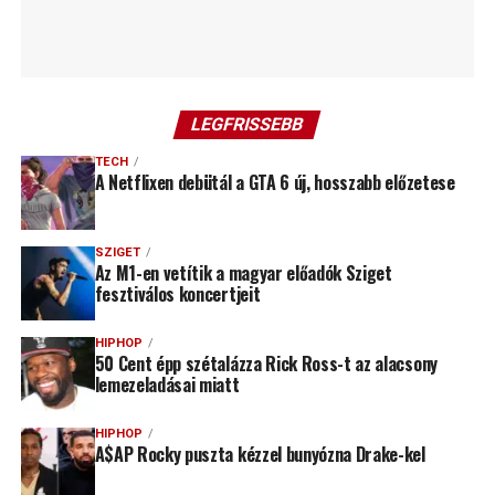
LEGFRISSEBB
TECH
A Netflixen debütál a GTA 6 új, hosszabb előzetese
SZIGET
Az M1-en vetítik a magyar előadók Sziget
fesztiválos koncertjeit
HIPHOP
50 Cent épp szétalázza Rick Ross-t az alacsony
lemezeladásai miatt
HIPHOP
A$AP Rocky puszta kézzel bunyózna Drake-kel