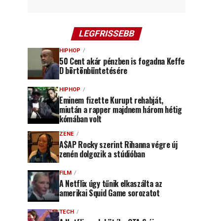
LEGFRISSEBB
HIPHOP
50 Cent akár pénzben is fogadna Keffe
D börtönbüntetésére
HIPHOP
Eminem fizette Kurupt rehabját,
miután a rapper majdnem három hétig
kómában volt
ZENE
A$AP Rocky szerint Rihanna végre új
zenén dolgozik a stúdióban
FILM
A Netflix úgy tűnik elkaszálta az
amerikai Squid Game sorozatot
TECH