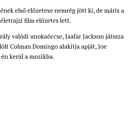
jének első előzetese nemrég jött ki, de máris a
letrajzi film előzetes lett.
rály valódi unokaöccse, Jaafar Jackson játssza
elölt Colman Domingo alakítja apját, Joe
4-én kerül a mozikba.