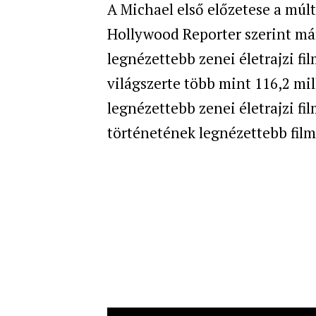
A Michael első előzetese a múl
Hollywood Reporter szerint már
legnézettebb zenei életrajzi fil
világszerte több mint 116,2 mill
legnézettebb zenei életrajzi fi
történetének legnézettebb film