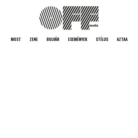
MOST
ZENE
BULVÁR
ESEMÉNYEK
STÍLUS
AZTAA