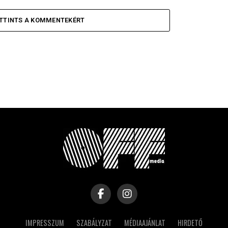
TTINTS A KOMMENTEKÉRT
IMPRESSZUM
SZABÁLYZAT
MÉDIAAJÁNLAT
HIRDETŐ