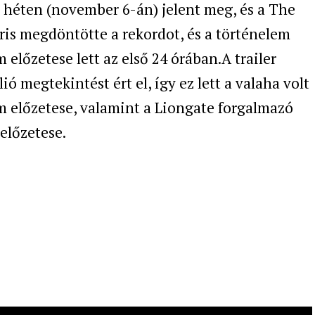
t héten (november 6-án) jelent meg, és a The
is megdöntötte a rekordot, és a történelem
m előzetese lett az első 24 órában.A trailer
ió megtekintést ért el, így ez lett a valaha volt
lm előzetese, valamint a Liongate forgalmazó
előzetese.