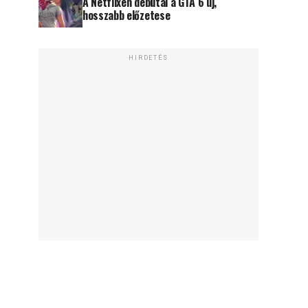
A Netflixen debütál a GTA 6 új,
hosszabb előzetese
HIRDETÉS