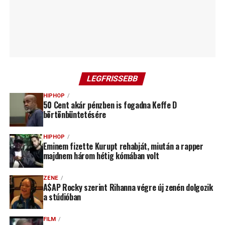
LEGFRISSEBB
HIPHOP
50 Cent akár pénzben is fogadna Keffe D
börtönbüntetésére
HIPHOP
Eminem fizette Kurupt rehabját, miután a rapper
majdnem három hétig kómában volt
ZENE
A$AP Rocky szerint Rihanna végre új zenén dolgozik
a stúdióban
FILM