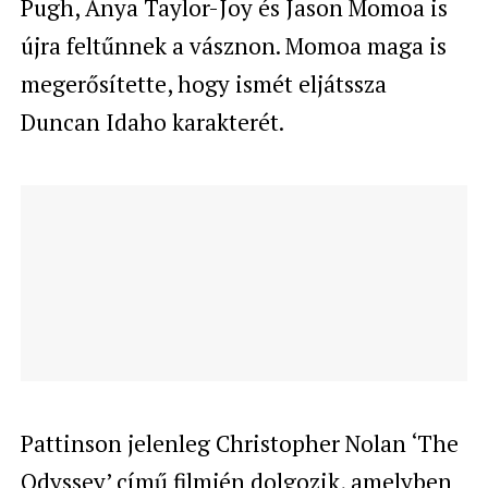
Pugh, Anya Taylor-Joy és Jason Momoa is
újra feltűnnek a vásznon. Momoa maga is
megerősítette, hogy ismét eljátssza
Duncan Idaho karakterét.
Pattinson jelenleg Christopher Nolan ‘The
Odyssey’ című filmjén dolgozik, amelyben