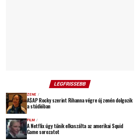
LEGFRISSEBB
ZENE
A$AP Rocky szerint Rihanna végre új zenén dolgozik
a stúdióban
FILM
A Netflix úgy tűnik elkaszálta az amerikai Squid
Game sorozatot