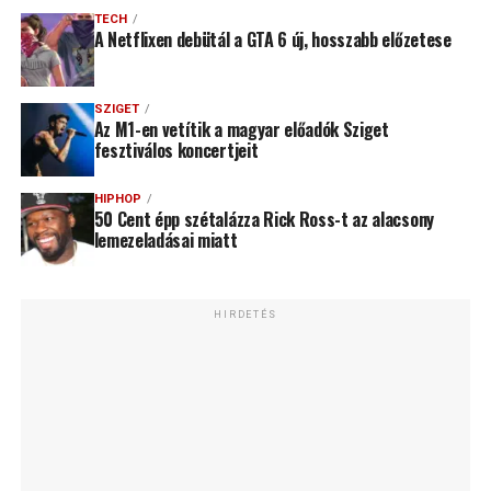
TECH
A Netflixen debütál a GTA 6 új, hosszabb előzetese
SZIGET
Az M1-en vetítik a magyar előadók Sziget
fesztiválos koncertjeit
HIPHOP
50 Cent épp szétalázza Rick Ross-t az alacsony
lemezeladásai miatt
HIRDETÉS