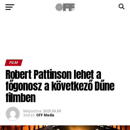
FILM
Robert Pattinson lehet a
főgonosz a következő Dűne
filmben
Megosztva
2025.04.09
Szerző:
OFF Media