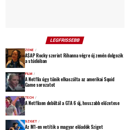
LEGFRISSEBB
ZENE
A$AP Rocky szerint Rihanna végre új zenén dolgozik
a stúdióban
FILM
A Netflix úgy tűnik elkaszálta az amerikai Squid
Game sorozatot
TECH
A Netflixen debütál a GTA 6 új, hosszabb előzetese
SZIGET
Az M1-en vetítik a magyar előadók Sziget