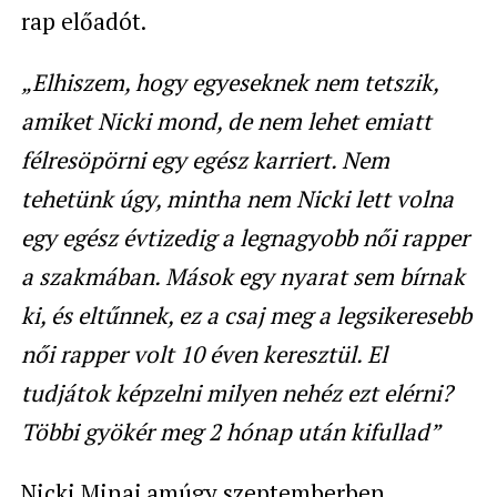
rap előadót.
„Elhiszem, hogy egyeseknek nem tetszik,
amiket Nicki mond, de nem lehet emiatt
félresöpörni egy egész karriert. Nem
tehetünk úgy, mintha nem Nicki lett volna
egy egész évtizedig a legnagyobb női rapper
a szakmában. Mások egy nyarat sem bírnak
ki, és eltűnnek, ez a csaj meg a legsikeresebb
női rapper volt 10 éven keresztül. El
tudjátok képzelni milyen nehéz ezt elérni?
Többi gyökér meg 2 hónap után kifullad”
Nicki Minaj amúgy szeptemberben