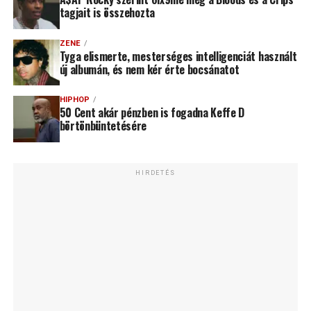
tagjait is összehozta
ZENE
Tyga elismerte, mesterséges intelligenciát használt
új albumán, és nem kér érte bocsánatot
HIPHOP
50 Cent akár pénzben is fogadna Keffe D
börtönbüntetésére
HIRDETÉS