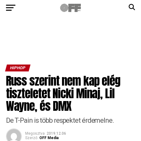
HIPHOP
Russ szerint nem kap elég
tiszteletet Nicki Minaj, Lil
Wayne, és DMX
De T-Pain is több respektet érdemelne.
Megosztva
2019.12.06
Szerző:
OFF Media