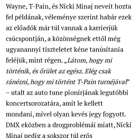
Wayne, T-Pain, és Nicki Minaj neveit hozta
fel példának, véleménye szerint habár ezek
az előadók már túl vannak a karrierjük
csúcspontján, a közönségnek ettől még
ugyanannyi tiszteletet kéne
tanúsítania
feléjük, mint régen. „
Látom, hogy mi
történik, és őrület az egész. Elég csak
ránézni, hogy mi történt T-Pain turnéjával
”
– utalt az auto tune pionírjának legutóbbi
koncertsorozatára, amit le kellett
mondani, mivel olyan kevés jegy fogyott.
DMX eközben a drogproblémái miatt, Nicki
Minaj pedig a sokszor túl erős