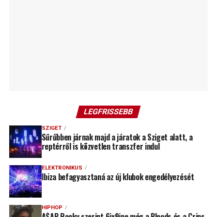
LEGFRISSEBB
SZIGET
Sűrűbben járnak majd a járatok a Sziget alatt, a
reptérről is közvetlen transzfer indul
ELEKTRONIKUS
Ibiza befagyasztaná az új klubok engedélyezését
HIPHOP
A$AP Rocky szerint 6ix9ine még a Bloods és a Crips