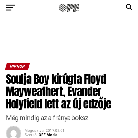
HIPHOP
Soulja Boy kirúgta Floyd
Mayweathert, Evander
Holyfield lett az új edzője
Még mindig az a fránya boksz.
Megosztva
2017.02.01
Szerző:
OFF Media