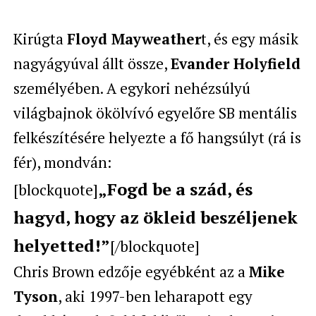
Kirúgta
Floyd Mayweather
t, és egy másik
nagyágyúval állt össze,
Evander Holyfield
személyében. A egykori nehézsúlyú
világbajnok ökölvívó egyelőre SB mentális
felkészítésére helyezte a fő hangsúlyt (rá is
fér), mondván:
„Fogd be a szád, és
[blockquote]
hagyd, hogy az ökleid beszéljenek
helyetted!”
[/blockquote]
Chris Brown edzője egyébként az a
Mike
Tyson
, aki 1997-ben leharapott egy