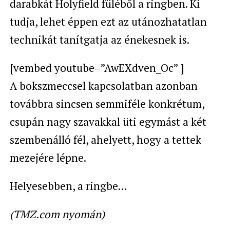
darabkát Holyfield füléből a ringben. Ki
tudja, lehet éppen ezt az utánozhatatlan
technikát tanítgatja az énekesnek is.
[vembed youtube=”AwEXdven_Oc” ]
A bokszmeccsel kapcsolatban azonban
továbbra sincsen semmiféle konkrétum,
csupán nagy szavakkal üti egymást a két
szembenálló fél, ahelyett, hogy a tettek
mezejére lépne.
Helyesebben, a ringbe…
(TMZ.com nyomán)