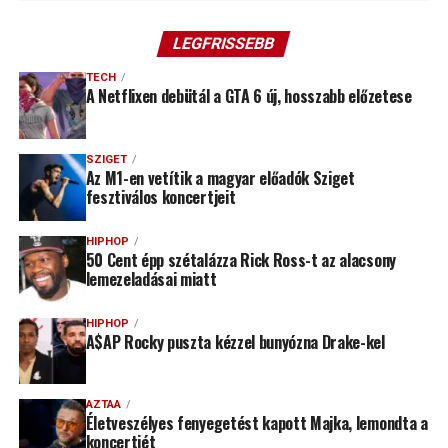
LEGFRISSEBB
TECH
A Netflixen debütál a GTA 6 új, hosszabb előzetese
SZIGET
Az M1-en vetítik a magyar előadók Sziget
fesztiválos koncertjeit
HIPHOP
50 Cent épp szétalázza Rick Ross-t az alacsony
lemezeladásai miatt
HIPHOP
A$AP Rocky puszta kézzel bunyózna Drake-kel
AZTAA
Életveszélyes fenyegetést kapott Majka, lemondta a
koncertjét