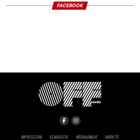
FACEBOOK
IMPRESSZUM
SZABÁLYZAT
MÉDIAAJÁNLAT
HIRDETŐ