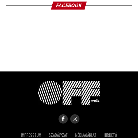
FACEBOOK
IMPRESSZUM
SZABÁLYZAT
MÉDIAAJÁNLAT
HIRDETŐ