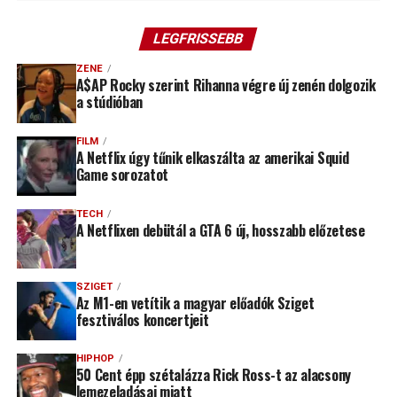
LEGFRISSEBB
ZENE
A$AP Rocky szerint Rihanna végre új zenén dolgozik
a stúdióban
FILM
A Netflix úgy tűnik elkaszálta az amerikai Squid
Game sorozatot
TECH
A Netflixen debütál a GTA 6 új, hosszabb előzetese
SZIGET
Az M1-en vetítik a magyar előadók Sziget
fesztiválos koncertjeit
HIPHOP
50 Cent épp szétalázza Rick Ross-t az alacsony
lemezeladásai miatt