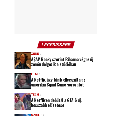
LEGFRISSEBB
ZENE
A$AP Rocky szerint Rihanna végre új
zenén dolgozik a stúdióban
FILM
A Netflix úgy tűnik elkaszálta az
amerikai Squid Game sorozatot
TECH
A Netflixen debütál a GTA 6 új,
hosszabb előzetese
SZIGET