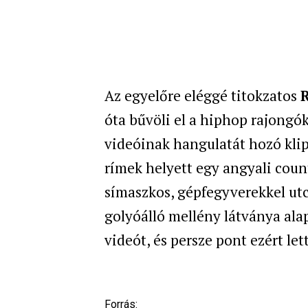
Az egyelőre eléggé titokzatos
óta bűvöli el a hiphop rajongók
videóinak hangulatát hozó kli
rímek helyett egy angyali coun
símaszkos, gépfegyverekkel utca
golyóálló mellény látványa alap
videót, és persze pont ezért lett
Forrás: