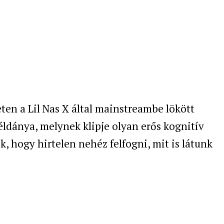
ten a Lil Nas X által mainstreambe lökött
ldánya, melynek klipje olyan erős kognitív
, hogy hirtelen nehéz felfogni, mit is látunk