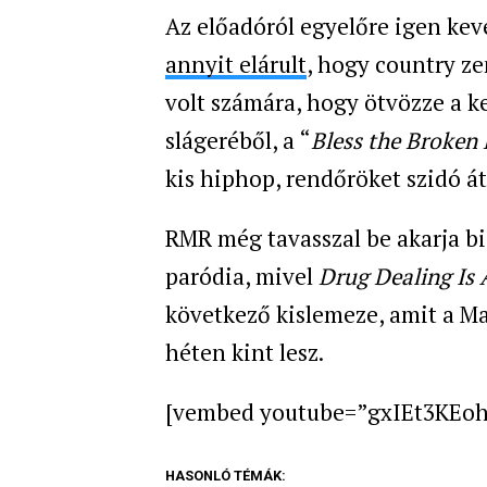
Az előadóról egyelőre igen kev
annyit elárult
, hogy country ze
volt számára, hogy ötvözze a ke
slágeréből, a
“
Bless the Broken
kis hiphop, rendőröket szidó á
RMR még tavasszal be akarja bi
paródia, mivel
Drug Dealing Is 
következő kislemeze, amit a Ma
héten kint lesz.
[vembed youtube=”gxIEt3KEoh
HASONLÓ TÉMÁK: