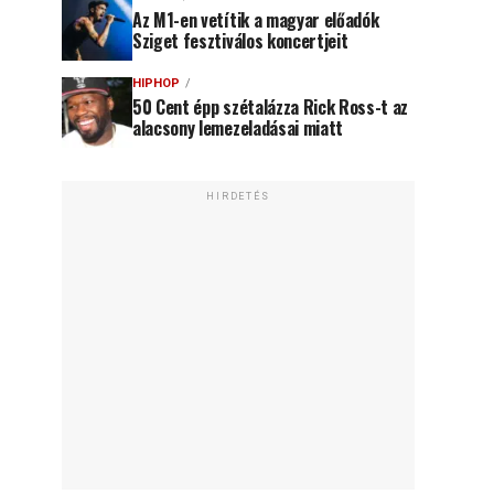
Az M1-en vetítik a magyar előadók
Sziget fesztiválos koncertjeit
HIPHOP
50 Cent épp szétalázza Rick Ross-t az
alacsony lemezeladásai miatt
HIRDETÉS