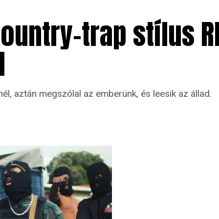
 country-trap stílus
l
lnél, aztán megszólal az emberünk, és leesik az állad.