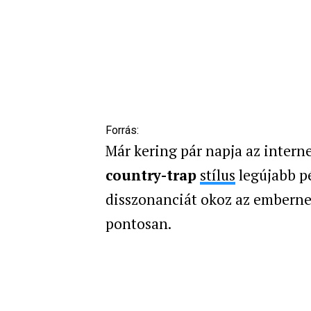
Forrás:
Már kering pár napja az interne
country-trap
stílus
legújabb pé
disszonanciát okoz az embernek
pontosan.