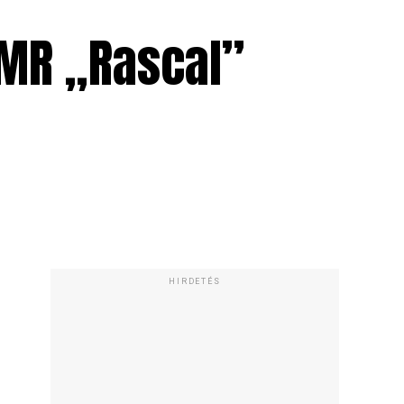
 RMR „Rascal”
HIRDETÉS