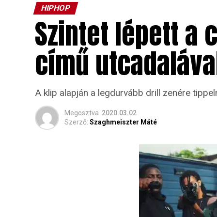
HIPHOP
Szintet lépett a
című utcadaláva
A klip alapján a legdurvább drill zenére tippe
Megosztva
2020.03.02
Szerző:
Szaghmeiszter Máté