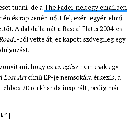
eset tudni, de a
The Fader-nek egy emailben
nén és rap zenén nőtt fel, ezért egyértelmű
ttőt. A dal dallamát a
Rascal Flatts
2004-es
 Road
„-ból vette át, ez kapott szövegileg egy
tdolgozást.
zonyítani, hogy ez az egész nem csak egy
A Lost Art
című EP-je nemsokára érkezik, a
tchbox 20 rockbanda inspirált, pedig már
k” ]