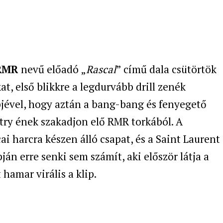
RMR
nevű előadó „
Rascal
” című dala csütörtök
at, első blikkre a legdurvább drill zenék
pjével, hogy aztán a bang-bang és fenyegető
try ének szakadjon elő RMR torkából. A
i harcra készen álló csapat, és a Saint Laurent
ján erre senki sem számít, aki először látja a
 hamar virális a klip.