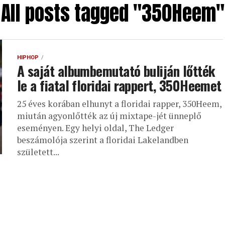
All posts tagged "350Heem"
HIPHOP
A saját albumbemutató buliján lőtték
le a fiatal floridai rappert, 350Heemet
25 éves korában elhunyt a floridai rapper, 350Heem,
miután agyonlőtték az új mixtape-jét ünneplő
eseményen. Egy helyi oldal, The Ledger
beszámolója szerint a floridai Lakelandben
született...