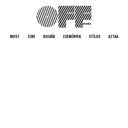
MOST
ZENE
BULVÁR
ESEMÉNYEK
STÍLUS
AZTAA