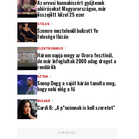
Az orvosi kannabiszért gyűjtenek
aláírásokat Magyarországon, már
összejött közel 25 ezer
STÍLUS
Szemre meztelenül bulizott Ye
felesége Ibizán
ELEKTRONIKUS
Három napja megy az Ozora fesztivál,
de már lefoglaltak 2000 adag drogot a
rendőrök
AZTAA
Snoop Dogg a saját kárán tanulta meg,
hogy neki elég a fű
BULVÁR
Cardi B: „A p*ncimnak is kell szeretet”
HIRDETÉS