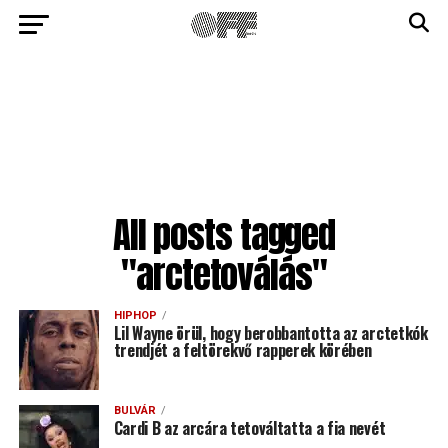
All posts tagged
"arctetoválás"
HIPHOP
Lil Wayne örül, hogy berobbantotta az arctetkók
trendjét a feltörekvő rapperek körében
BULVÁR
Cardi B az arcára tetováltatta a fia nevét