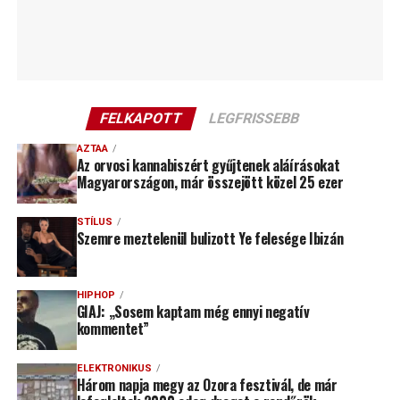
FELKAPOTT
LEGFRISSEBB
AZTAA
Az orvosi kannabiszért gyűjtenek aláírásokat
Magyarországon, már összejött közel 25 ezer
STÍLUS
Szemre meztelenül bulizott Ye felesége Ibizán
HIPHOP
GIAJ: „Sosem kaptam még ennyi negatív
kommentet”
ELEKTRONIKUS
Három napja megy az Ozora fesztivál, de már