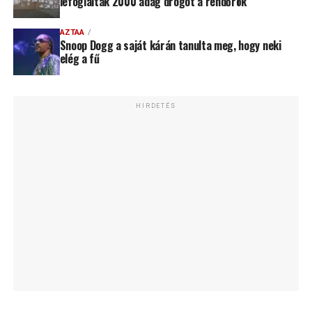
lefoglaltak 2000 adag drogot a rendőrök
AZTAA
Snoop Dogg a saját kárán tanulta meg, hogy neki
elég a fű
HIRDETÉS