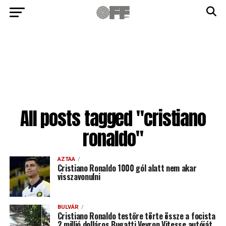
All posts tagged "cristiano
ronaldo"
AZTAA
Cristiano Ronaldo 1000 gól alatt nem akar
visszavonulni
BULVÁR
Cristiano Ronaldo testőre törte össze a focista
2 millió dolláros Bugatti Veyron Vitesse autóját