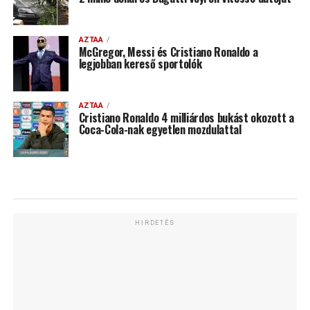
AZTAA
McGregor, Messi és Cristiano Ronaldo a
legjobban kereső sportolók
AZTAA
Cristiano Ronaldo 4 milliárdos bukást okozott a
Coca-Cola-nak egyetlen mozdulattal
HIRDETÉS