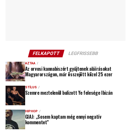
FELKAPOTT
LEGFRISSEBB
AZTAA
Az orvosi kannabiszért gyűjtenek aláírásokat
Magyarországon, már összejött közel 25 ezer
STÍLUS
Szemre meztelenül bulizott Ye felesége Ibizán
HIPHOP
GIAJ: „Sosem kaptam még ennyi negatív
kommentet”