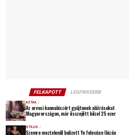
FELKAPOTT
LEGFRISSEBB
AZTAA
Az orvosi kannabiszért gyűjtenek aláírásokat
Magyarországon, már összejött közel 25 ezer
STÍLUS
Szemre meztelenül bulizott Ye felesége Ibizán