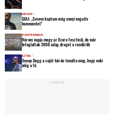
HIPHOP
GIAJ: „Sosem kaptam még ennyi negatív
kommentet”
ELEKTRONIKUS
Három napja megy az Ozora fesztivál, de már
lefoglaltak 2000 adag drogot a rendőrök
AZTAA
Snoop Dogg a saját kárán tanulta meg, hogy neki
elég a fű
HIRDETÉS