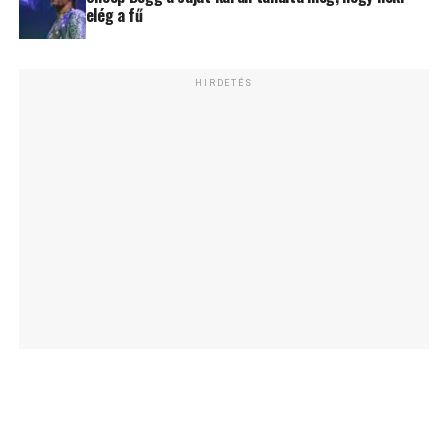
elég a fű
HIRDETÉS