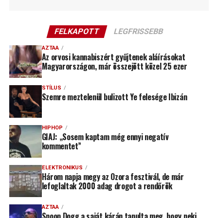
FELKAPOTT
LEGFRISSEBB
AZTAA
Az orvosi kannabiszért gyűjtenek aláírásokat
Magyarországon, már összejött közel 25 ezer
STÍLUS
Szemre meztelenül bulizott Ye felesége Ibizán
HIPHOP
GIAJ: „Sosem kaptam még ennyi negatív
kommentet”
ELEKTRONIKUS
Három napja megy az Ozora fesztivál, de már
lefoglaltak 2000 adag drogot a rendőrök
AZTAA
Snoop Dogg a saját kárán tanulta meg, hogy neki