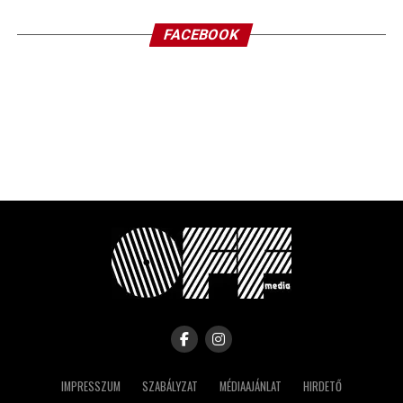
FACEBOOK
IMPRESSZUM
SZABÁLYZAT
MÉDIAAJÁNLAT
HIRDETŐ