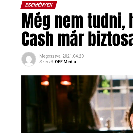
ESEMÉNYEK
Még nem tudni, h
Cash már biztosa
Megosztva
2021.04.20
Szerző:
OFF Media