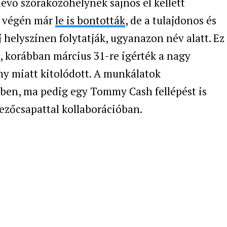
lévő szórakozóhelynek sajnos el kellett
év végén már
le is bontották
, de a tulajdonos és
j helyszínen folytatják, ugyanazon név alatt. Ez
, korábban március 31-re ígérték a nagy
ány miatt kitolódott. A munkálatok
rben, ma pedig egy Tommy Cash fellépést is
vezőcsapattal kollaborációban.