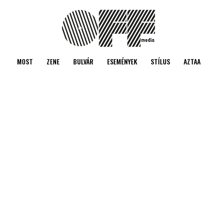
MOST
ZENE
BULVÁR
ESEMÉNYEK
STÍLUS
AZTAA