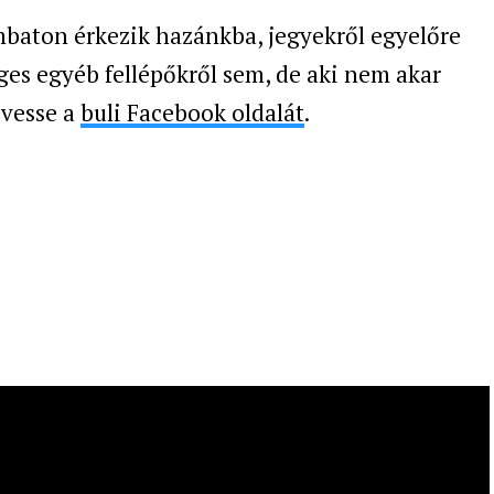
ombaton érkezik hazánkba, jegyekről egyelőre
ges egyéb fellépőkről sem, de aki nem akar
övesse a
buli Facebook oldalát
.