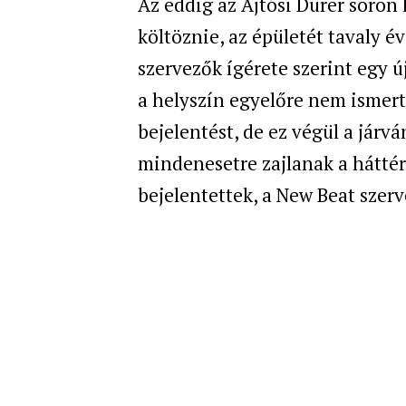
Az eddig az Ajtósi Dürer soron 
költöznie, az épületét tavaly 
szervezők ígérete szerint egy ú
a helyszín egyelőre nem ismert
bejelentést, de ez végül a járv
mindenesetre zajlanak a hátté
bejelentettek, a New Beat szer