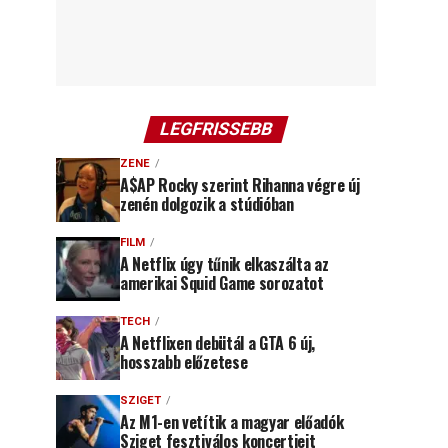
LEGFRISSEBB
ZENE
A$AP Rocky szerint Rihanna végre új
zenén dolgozik a stúdióban
FILM
A Netflix úgy tűnik elkaszálta az
amerikai Squid Game sorozatot
TECH
A Netflixen debütál a GTA 6 új,
hosszabb előzetese
SZIGET
Az M1-en vetítik a magyar előadók
Sziget fesztiválos koncertjeit