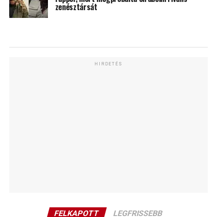
zenésztársát
HIRDETÉS
FELKAPOTT
LEGFRISSEBB