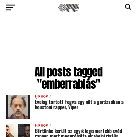
All posts tagged
"emberrablás"
HIPHOP
Évekig tartott fogva egy nőt a garázsában a
houstoni rapper, Viper
HIPHOP
Börtönbe került az egyik legismertebb svéd
rapper, mert megpróbálta elrabolni rivális