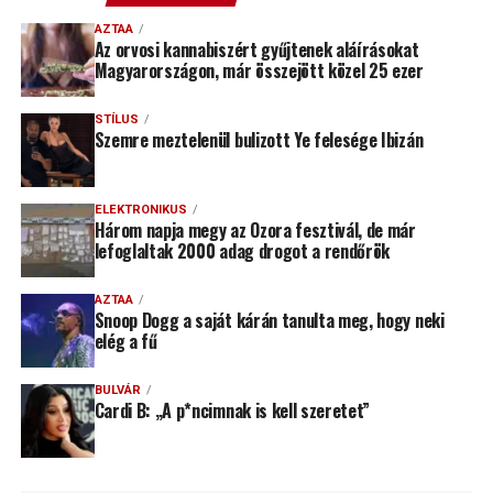
AZTAA
Az orvosi kannabiszért gyűjtenek aláírásokat
Magyarországon, már összejött közel 25 ezer
STÍLUS
Szemre meztelenül bulizott Ye felesége Ibizán
ELEKTRONIKUS
Három napja megy az Ozora fesztivál, de már
lefoglaltak 2000 adag drogot a rendőrök
AZTAA
Snoop Dogg a saját kárán tanulta meg, hogy neki
elég a fű
BULVÁR
Cardi B: „A p*ncimnak is kell szeretet”