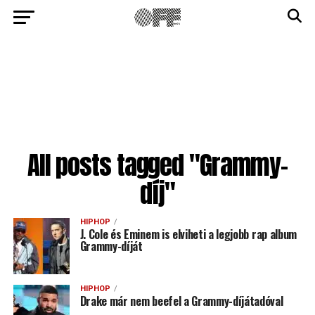
All posts tagged "Grammy-
díj"
HIPHOP
J. Cole és Eminem is elviheti a legjobb rap album
Grammy-díját
HIPHOP
Drake már nem beefel a Grammy-díjátadóval