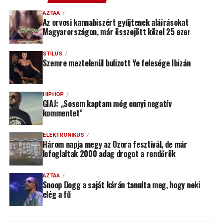
AZTAA
Az orvosi kannabiszért gyűjtenek aláírásokat
Magyarországon, már összejött közel 25 ezer
STÍLUS
Szemre meztelenül bulizott Ye felesége Ibizán
HIPHOP
GIAJ: „Sosem kaptam még ennyi negatív
kommentet”
ELEKTRONIKUS
Három napja megy az Ozora fesztivál, de már
lefoglaltak 2000 adag drogot a rendőrök
AZTAA
Snoop Dogg a saját kárán tanulta meg, hogy neki
elég a fű