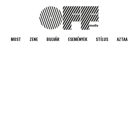
MOST
ZENE
BULVÁR
ESEMÉNYEK
STÍLUS
AZTAA