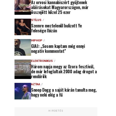
Az orvosi kannabiszért gyűjtenek
aláírásokat Magyarországon, már
összejött közel 25 ezer
STÍLUS
Szemre meztelenül bulizott Ye
felesége Ibizán
HIPHOP
GIAJ: „Sosem kaptam még ennyi
negatív kommentet”
ELEKTRONIKUS
Három napja megy az Ozora fesztivál,
de már lefoglaltak 2000 adag drogot a
rendőrök
AZTAA
Snoop Dogg a saját kárán tanulta meg,
hogy neki elég a fű
HIRDETÉS