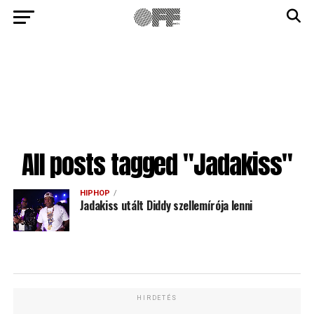
All posts tagged "Jadakiss"
HIPHOP
Jadakiss utált Diddy szellemírója lenni
HIRDETÉS