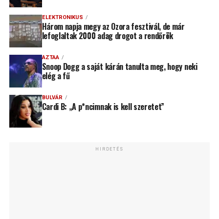
ELEKTRONIKUS
Három napja megy az Ozora fesztivál, de már
lefoglaltak 2000 adag drogot a rendőrök
AZTAA
Snoop Dogg a saját kárán tanulta meg, hogy neki
elég a fű
BULVÁR
Cardi B: „A p*ncimnak is kell szeretet”
HIRDETÉS