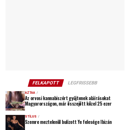
FELKAPOTT
LEGFRISSEBB
AZTAA
Az orvosi kannabiszért gyűjtenek aláírásokat
Magyarországon, már összejött közel 25 ezer
STÍLUS
Szemre meztelenül bulizott Ye felesége Ibizán