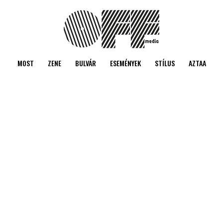
MOST
ZENE
BULVÁR
ESEMÉNYEK
STÍLUS
AZTAA