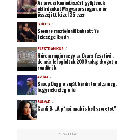
Az orvosi kannabiszért gyűjtenek
aláírásokat Magyarországon, már
összejött közel 25 ezer
STÍLUS
Szemre meztelenül bulizott Ye
felesége Ibizán
ELEKTRONIKUS
Három napja megy az Ozora fesztivál,
de már lefoglaltak 2000 adag drogot a
rendőrök
AZTAA
Snoop Dogg a saját kárán tanulta meg,
hogy neki elég a fű
BULVÁR
Cardi B: „A p*ncimnak is kell szeretet”
HIRDETÉS