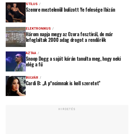
STÍLUS
Szemre meztelenül bulizott Ye felesége Ibizán
ELEKTRONIKUS
Három napja megy az Ozora fesztivál, de már
lefoglaltak 2000 adag drogot a rendőrök
AZTAA
Snoop Dogg a saját kárán tanulta meg, hogy neki
elég a fű
BULVÁR
Cardi B: „A p*ncimnak is kell szeretet”
HIRDETÉS