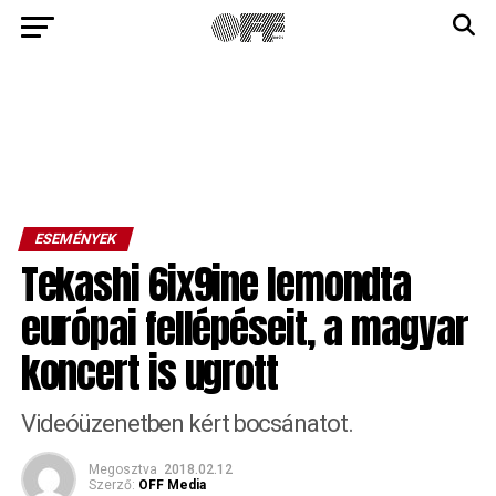
ESEMÉNYEK
Tekashi 6ix9ine lemondta
európai fellépéseit, a magyar
koncert is ugrott
Videóüzenetben kért bocsánatot.
Megosztva
2018.02.12
Szerző:
OFF Media