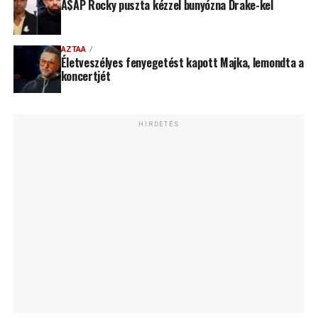
A$AP Rocky puszta kézzel bunyózna Drake-kel
AZTAA
Életveszélyes fenyegetést kapott Majka, lemondta a
koncertjét
HIRDETÉS