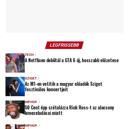
LEGFRISSEBB
TECH
A Netflixen debütál a GTA 6 új, hosszabb előzetese
SZIGET
Az M1-en vetítik a magyar előadók Sziget
fesztiválos koncertjeit
HIPHOP
50 Cent épp szétalázza Rick Ross-t az alacsony
lemezeladásai miatt
HIPHOP