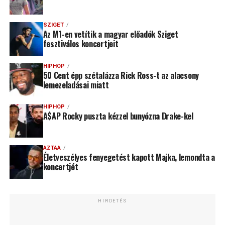
SZIGET
Az M1-en vetítik a magyar előadók Sziget
fesztiválos koncertjeit
HIPHOP
50 Cent épp szétalázza Rick Ross-t az alacsony
lemezeladásai miatt
HIPHOP
A$AP Rocky puszta kézzel bunyózna Drake-kel
AZTAA
Életveszélyes fenyegetést kapott Majka, lemondta a
koncertjét
HIRDETÉS