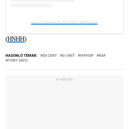
A post shared by 50 Cent (@50cent)
(
HNHH
)
HASONLÓ TÉMÁK:
50 CENT
G-UNIT
HIPHOP
RAP
TONY YAYO
HIRDETÉS