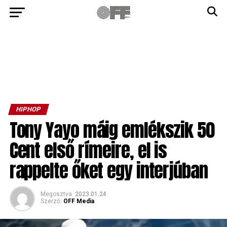
HIPHOP
Tony Yayo máig emlékszik 50
Cent első rímeire, el is
rappelte őket egy interjúban
Megosztva
2023.01.24
Szerző:
OFF Media