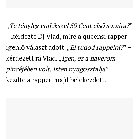
„
Te tényleg emlékszel 50 Cent első soraira?
”
– kérdezte DJ Vlad, mire a queensi rapper
igenlő választ adott. „
El tudod rappelni?
” –
kérdezett rá Vlad. „
Igen, ez a haverom
pincéjében volt, Isten nyugosztalja
” –
kezdte a rapper, majd belekezdett.