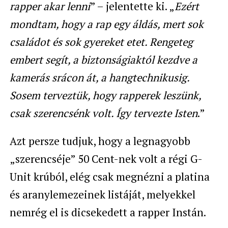
rapper akar lenni
” – jelentette ki. „
Ezért
mondtam, hogy a rap egy áldás, mert sok
családot és sok gyereket etet. Rengeteg
embert segít, a biztonságiaktól kezdve a
kamerás srácon át, a hangtechnikusig.
Sosem terveztük, hogy rapperek leszünk,
csak szerencsénk volt. Így tervezte Isten
.”
Azt persze tudjuk, hogy a legnagyobb
„szerencséje” 50 Cent-nek volt a régi G-
Unit krúból, elég csak megnézni a platina
és aranylemezeinek listáját, melyekkel
nemrég el is dicsekedett a rapper Instán.