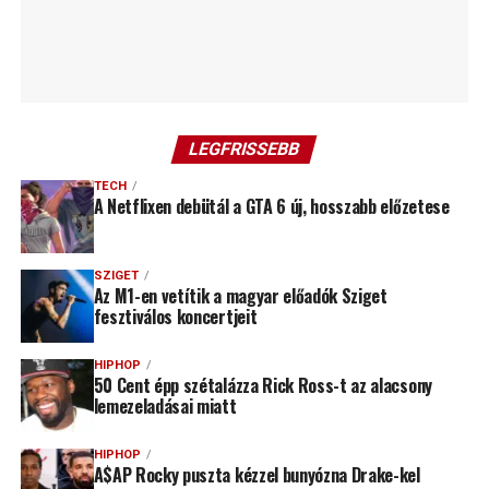
LEGFRISSEBB
TECH
A Netflixen debütál a GTA 6 új, hosszabb előzetese
SZIGET
Az M1-en vetítik a magyar előadók Sziget
fesztiválos koncertjeit
HIPHOP
50 Cent épp szétalázza Rick Ross-t az alacsony
lemezeladásai miatt
HIPHOP
A$AP Rocky puszta kézzel bunyózna Drake-kel