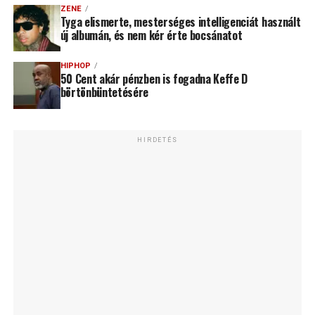
ZENE
Tyga elismerte, mesterséges intelligenciát használt
új albumán, és nem kér érte bocsánatot
HIPHOP
50 Cent akár pénzben is fogadna Keffe D
börtönbüntetésére
HIRDETÉS