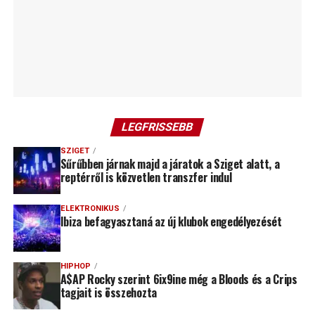
LEGFRISSEBB
SZIGET
Sűrűbben járnak majd a járatok a Sziget alatt, a
reptérről is közvetlen transzfer indul
ELEKTRONIKUS
Ibiza befagyasztaná az új klubok engedélyezését
HIPHOP
A$AP Rocky szerint 6ix9ine még a Bloods és a Crips
tagjait is összehozta