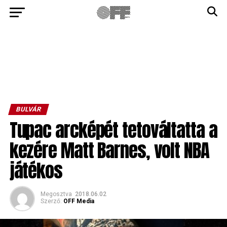
BULVÁR
Tupac arcképét tetováltatta a
kezére Matt Barnes, volt NBA
játékos
Megosztva
2018.06.02
Szerző:
OFF Media