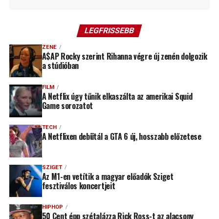
LEGFRISSEBB
ZENE
A$AP Rocky szerint Rihanna végre új zenén dolgozik
a stúdióban
FILM
A Netflix úgy tűnik elkaszálta az amerikai Squid
Game sorozatot
TECH
A Netflixen debütál a GTA 6 új, hosszabb előzetese
SZIGET
Az M1-en vetítik a magyar előadók Sziget
fesztiválos koncertjeit
HIPHOP
50 Cent épp szétalázza Rick Ross-t az alacsony