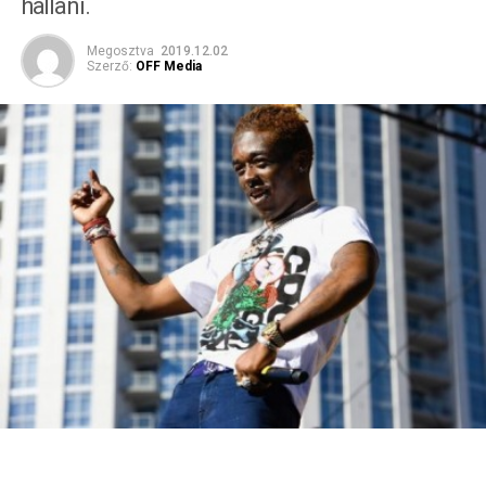
hallani.
Megosztva
2019.12.02
Szerző:
OFF Media