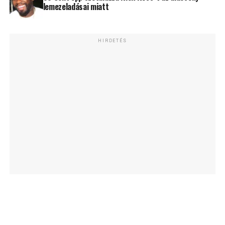
lemezeladásai miatt
HIRDETÉS