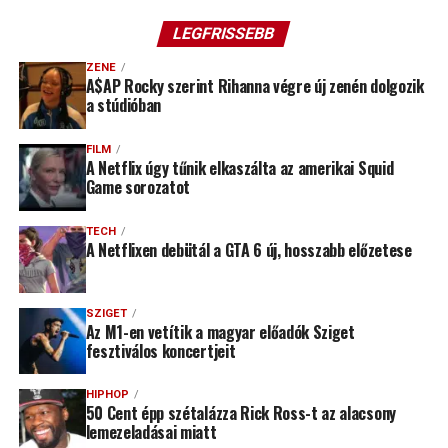
LEGFRISSEBB
ZENE
A$AP Rocky szerint Rihanna végre új zenén dolgozik
a stúdióban
FILM
A Netflix úgy tűnik elkaszálta az amerikai Squid
Game sorozatot
TECH
A Netflixen debütál a GTA 6 új, hosszabb előzetese
SZIGET
Az M1-en vetítik a magyar előadók Sziget
fesztiválos koncertjeit
HIPHOP
50 Cent épp szétalázza Rick Ross-t az alacsony
lemezeladásai miatt