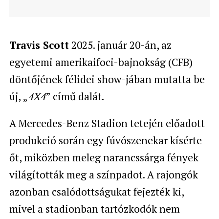
Travis Scott
2025. január 20-án, az
egyetemi amerikaifoci-bajnokság (CFB)
döntőjének félidei show-jában mutatta be
új, „
4X4
” című dalát.
A Mercedes-Benz Stadion tetején előadott
produkció során egy fúvószenekar kísérte
őt, miközben meleg narancssárga fények
világították meg a színpadot. A rajongók
azonban csalódottságukat fejezték ki,
mivel a stadionban tartózkodók nem