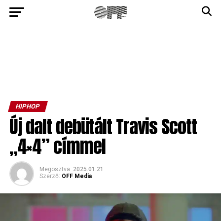
HIPHOP
Új dalt debütált Travis Scott
„4×4” címmel
Megosztva
2025.01.21
Szerző:
OFF Media