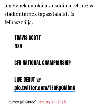
amelynek munkálatai során a teltházas
stadionturnék tapasztalatait is
felhasználja.
TRAVIS SCOTT
4X4
CFB NATIONAL CHAMPIONSHIP
LIVE DEBUT 🚨
pic.twitter.com/TEhRp0MimG
— Kurrco (@Kurrco)
January 21, 2025