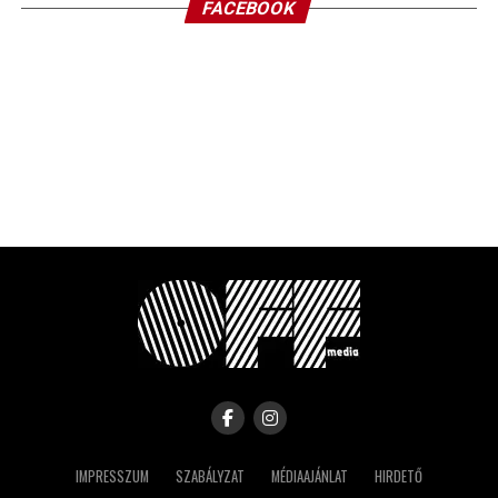
FACEBOOK
IMPRESSZUM
SZABÁLYZAT
MÉDIAAJÁNLAT
HIRDETŐ