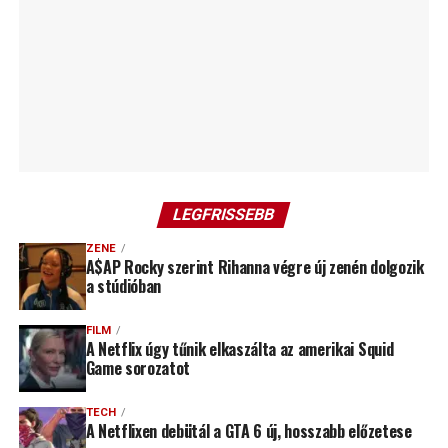
LEGFRISSEBB
ZENE
A$AP Rocky szerint Rihanna végre új zenén dolgozik
a stúdióban
FILM
A Netflix úgy tűnik elkaszálta az amerikai Squid
Game sorozatot
TECH
A Netflixen debütál a GTA 6 új, hosszabb előzetese