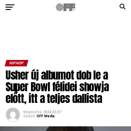
HIPHOP
Usher új albumot dob le a
Super Bowl félidei showja
előtt, itt a teljes dallista
Megosztva
2024.02.07
Szerző:
OFF Media