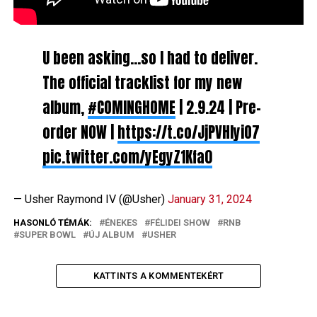
U been asking…so I had to deliver.
The official tracklist for my new
album,
#COMINGHOME
| 2.9.24 | Pre-
order NOW |
https://t.co/JjPVHIyiO7
pic.twitter.com/yEgyZ1Kfa0
— Usher Raymond IV (@Usher)
January 31, 2024
HASONLÓ TÉMÁK:
ÉNEKES
FÉLIDEI SHOW
RNB
SUPER BOWL
ÚJ ALBUM
USHER
KATTINTS A KOMMENTEKÉRT