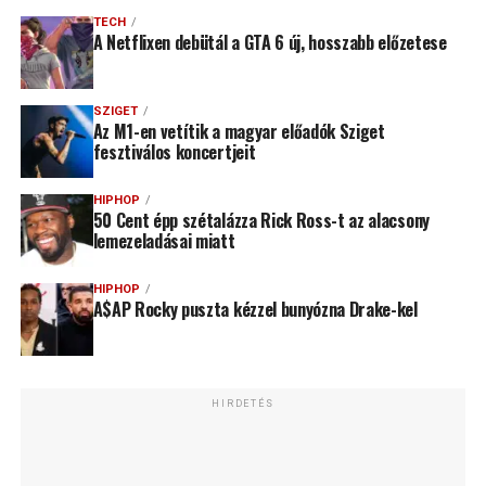
TECH
A Netflixen debütál a GTA 6 új, hosszabb előzetese
SZIGET
Az M1-en vetítik a magyar előadók Sziget
fesztiválos koncertjeit
HIPHOP
50 Cent épp szétalázza Rick Ross-t az alacsony
lemezeladásai miatt
HIPHOP
A$AP Rocky puszta kézzel bunyózna Drake-kel
HIRDETÉS