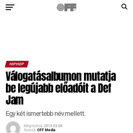
HIPHOP
Válogatásalbumon mutatja
be legújabb előadóit a Def
Jam
Egy két ismertebb név mellett.
Megosztva
2019.03.08
Szerző:
OFF Media