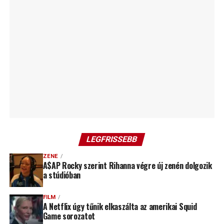
LEGFRISSEBB
ZENE
A$AP Rocky szerint Rihanna végre új zenén dolgozik
a stúdióban
FILM
A Netflix úgy tűnik elkaszálta az amerikai Squid
Game sorozatot