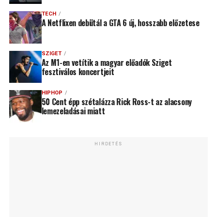
TECH
A Netflixen debütál a GTA 6 új, hosszabb előzetese
SZIGET
Az M1-en vetítik a magyar előadók Sziget
fesztiválos koncertjeit
HIPHOP
50 Cent épp szétalázza Rick Ross-t az alacsony
lemezeladásai miatt
HIRDETÉS