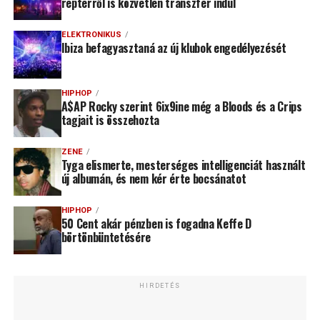
reptérről is közvetlen transzfer indul
ELEKTRONIKUS
Ibiza befagyasztaná az új klubok engedélyezését
HIPHOP
A$AP Rocky szerint 6ix9ine még a Bloods és a Crips
tagjait is összehozta
ZENE
Tyga elismerte, mesterséges intelligenciát használt
új albumán, és nem kér érte bocsánatot
HIPHOP
50 Cent akár pénzben is fogadna Keffe D
börtönbüntetésére
HIRDETÉS