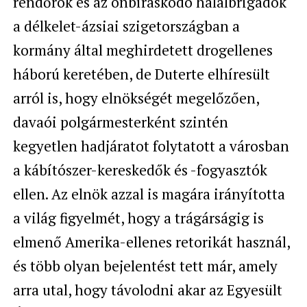
rendőrök és az önbíráskodó halálbrigádok
a délkelet-ázsiai szigetországban a
kormány által meghirdetett drogellenes
háború keretében, de Duterte elhíresült
arról is, hogy elnökségét megelőzően,
davaói polgármesterként szintén
kegyetlen hadjáratot folytatott a városban
a kábítószer-kereskedők és -fogyasztók
ellen. Az elnök azzal is magára irányította
a világ figyelmét, hogy a trágárságig is
elmenő Amerika-ellenes retorikát használ,
és több olyan bejelentést tett már, amely
arra utal, hogy távolodni akar az Egyesült