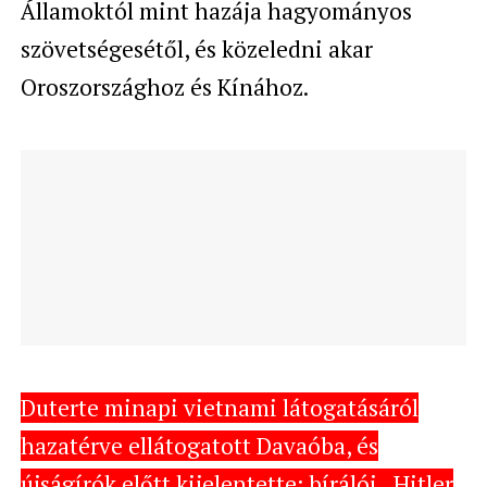
Államoktól mint hazája hagyományos
szövetségesétől, és közeledni akar
Oroszországhoz és Kínához.
Duterte minapi vietnami látogatásáról
hazatérve ellátogatott Davaóba, és
újságírók előtt kijelentette: bírálói „Hitler