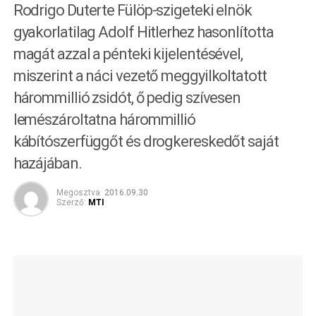
Rodrigo Duterte Fülöp-szigeteki elnök
gyakorlatilag Adolf Hitlerhez hasonlította
magát azzal a pénteki kijelentésével,
miszerint a náci vezető meggyilkoltatott
hárommillió zsidót, ő pedig szívesen
lemészároltatna hárommillió
kábítószerfüggőt és drogkereskedőt saját
hazájában.
Megosztva
2016.09.30
Szerző:
MTI