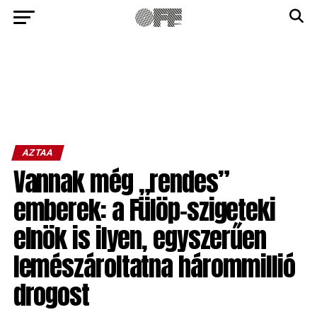
AZTAA
Vannak még „rendes”
emberek: a Fülöp-szigeteki
elnök is ilyen, egyszerűen
lemészároltatna hárommillió
drogost