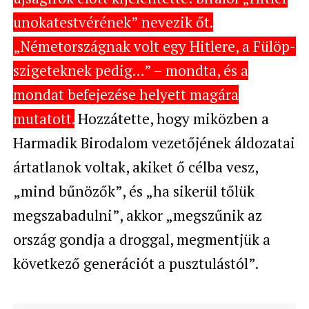
unokatestvérének” nevezik őt.
„Németországnak volt egy Hitlere, a Fülöp-
szigeteknek pedig…” – mondta, és a
mondat befejezése helyett magára
mutatott.
Hozzátette, hogy miközben a
Harmadik Birodalom vezetőjének áldozatai
ártatlanok voltak, akiket ő célba vesz,
„mind bűnözők”, és „ha sikerül tőlük
megszabadulni”, akkor „megszűnik az
ország gondja a droggal, megmentjük a
következő generációt a pusztulástól”.