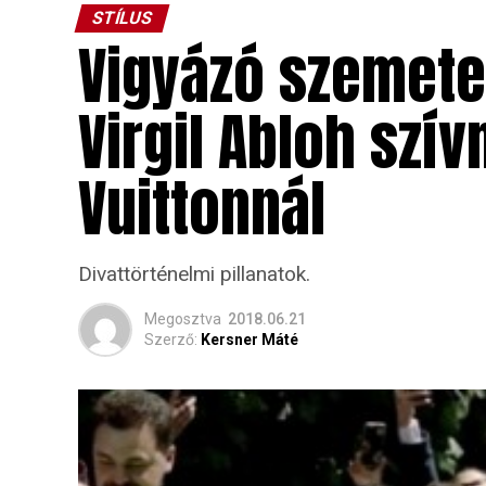
STÍLUS
Vigyázó szemetek
Virgil Abloh szí
Vuittonnál
Divattörténelmi pillanatok.
Megosztva
2018.06.21
Szerző:
Kersner Máté