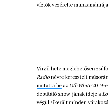
víziók vezérelte munkamániája
Virgil hete meglehetősen zsúfo
Radio
névre keresztelt műsorán
mutatta be
az
Off-White
2019-es
debütáló show-jának ideje a
Lo
végül sikerült minden várakoz