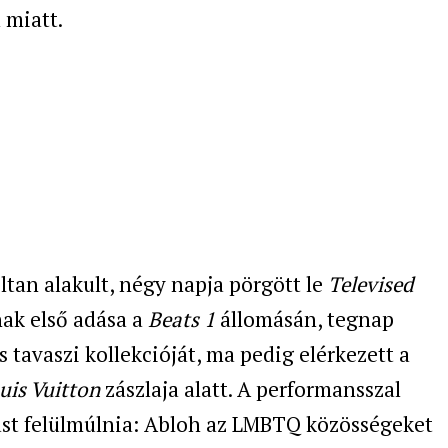
 miatt.
ltan alakult, négy napja pörgött le
Televised
ak első adása a
Beats 1
állomásán, tegnap
 tavaszi kollekcióját, ma pedig elérkezett a
uis Vuitton
zászlaja alatt. A performansszal
ást felülmúlnia: Abloh az LMBTQ közösségeket