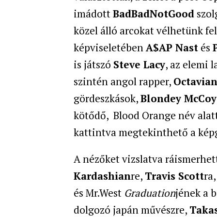
imádott
BadBadNotGood
szol
közel álló arcokat vélhetünk fe
képviseletében
A$AP Nast
és
is játszó
Steve Lacy
, az elemi 
szintén angol rapper,
Octavia
gördeszkások,
Blondey McCoy
kötődő, Blood Orange név alat
kattintva megtekinthető a kép
A nézőket vizslatva ráismerhe
Kardashian
re,
Travis Scott
ra
és Mr.West
Graduation
jének a b
dolgozó japán művészre,
Taka