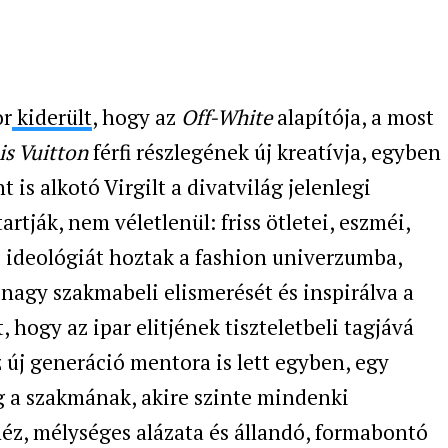
or
kiderült
, hogy az
Off-White
alapítója, a most
is Vuitton
férfi részlegének új kreatívja, egyben
t is alkotó Virgilt a divatvilág jelenlegi
rtják, nem véletlenül: friss ötletei, eszméi,
és ideológiát hoztak a fashion univerzumba,
nagy szakmabeli elismerését és inspirálva a
t, hogy az ipar elitjének tiszteletbeli tagjává
 új generáció mentora is lett egyben, egy
eg a szakmának, akire szinte mindenki
néz, mélységes alázata és állandó, formabontó