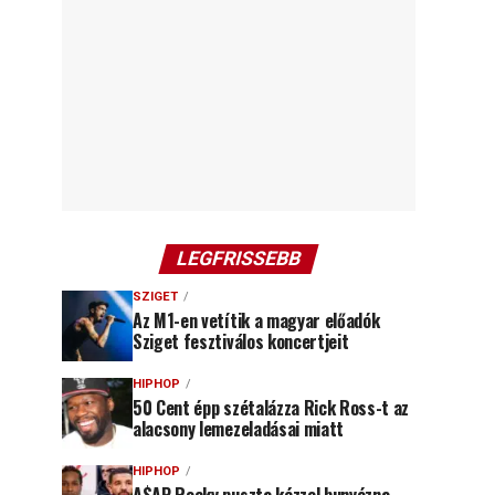
LEGFRISSEBB
SZIGET
Az M1-en vetítik a magyar előadók
Sziget fesztiválos koncertjeit
HIPHOP
50 Cent épp szétalázza Rick Ross-t az
alacsony lemezeladásai miatt
HIPHOP