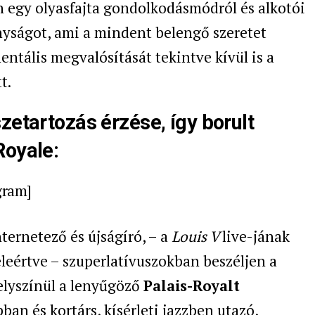
 egy olyasfajta gondolkodásmódról és alkotói
nyságot, ami a mindent belengő szeretet
entális megvalósítását tekintve kívül is a
t.
zetartozás érzése, így borult
Royale:
gram]
ternetező és újságíró, – a
Louis V
live-jának
eértve – szuperlatívuszokban beszéljen a
elyszínül a lenyűgöző
Palais-Royalt
ban és kortárs, kísérleti jazzben utazó,