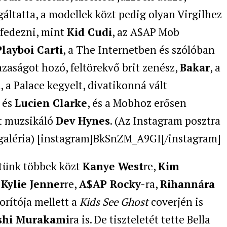
gáltatta, a modellek közt pedig olyan Virgilhez
lfedezni, mint
Kid Cudi
, az A$AP Mob
Playboi Carti
, a The Internetben és szólóban
lazaságot hozó, feltörekvő brit zenész,
Bakar
, a
n
, a Palace kegyelt, divatikonná vált
és
Lucien Clarke
, és a Mobhoz erősen
t muzsikáló
Dev Hynes
. (Az Instagram posztra
galéria) [instagram]BkSnZM_A9GI[/instagram]
ttünk többek közt
Kanye West
re,
Kim
,
Kylie Jenner
re,
A$AP Rocky
-ra,
Rihannára
orítója mellett a
Kids See Ghost
coverjén is
shi Murakami
ra is. De tiszteletét tette Bella