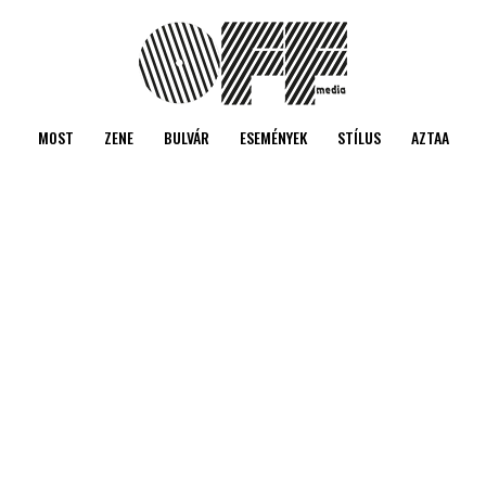
MOST
ZENE
BULVÁR
ESEMÉNYEK
STÍLUS
AZTAA