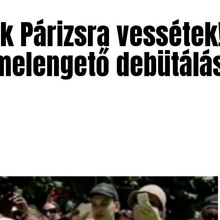
 Párizsra vessétek! 
vmelengető debütálá