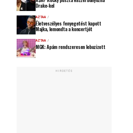
A$AP Rocky puszta kézzel bunyózna
Drake-kel
AZTAA
Életveszélyes fenyegetést kapott
Majka, lemondta a koncertjét
AZTAA
MGK: Apám rendszeresen lebuzizott
HIRDETÉS