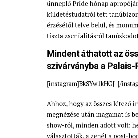
ünneplő Pride hónap apropóján
küldetéstudatról tett tanúbizo
érzésétől telve belül, és monum
tiszta zsenialitásról tanúskodot
Mindent áthatott az öss
szivárványba a Palais-
[instagram]BkSYw1kHGJ_[/insta
Ahhoz, hogy az összes létező in
megnézése után magamat is bel
show-ról, minden adott volt: h
választották, a zenét a post-bop