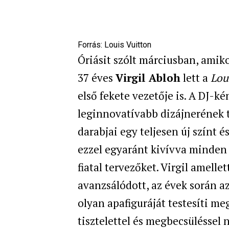
Forrás:
Louis Vuitton
Óriásit szólt márciusban, amik
37 éves
Virgil Abloh
lett a
Lou
első fekete vezetője is. A DJ-kén
leginnovatívabb dizájnerének ta
darabjai egy teljesen új színt 
ezzel egyaránt kivívva minden 
fiatal tervezőket. Virgil amellet
avanzsálódott, az évek során az
olyan apafiguráját testesíti m
tisztelettel és megbecsüléssel 