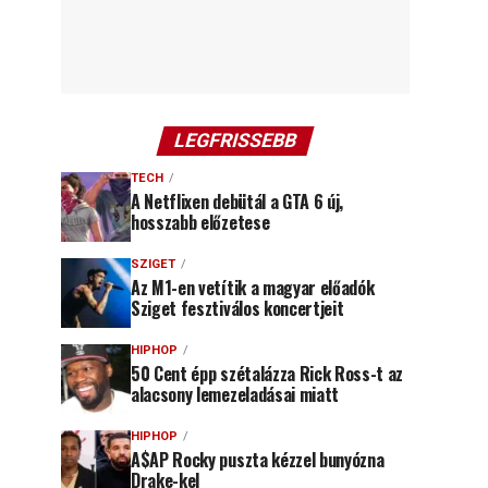
LEGFRISSEBB
TECH
A Netflixen debütál a GTA 6 új,
hosszabb előzetese
SZIGET
Az M1-en vetítik a magyar előadók
Sziget fesztiválos koncertjeit
HIPHOP
50 Cent épp szétalázza Rick Ross-t az
alacsony lemezeladásai miatt
HIPHOP
A$AP Rocky puszta kézzel bunyózna
Drake-kel