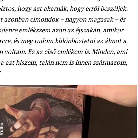
ztos, hogy azt akarnák, hogy erről beszéljek.
ot azonban elmondok – nagyon magasak – és
denre emlékszem azon az éjszakán, amikor
cre, és meg tudom különböztetni az álmot a
n voltam. Ez az első emlékem is. Minden, ami
ha azt hiszem, talán nem is innen származom,
”