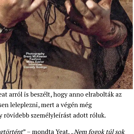
at arról is beszélt, hogy anno elrabolták az
esen leleplezni, mert a végén még
 rövidebb személyleírást adott róluk.
gtörtént
” – mondta Yeat. „
Nem fogok túl sok