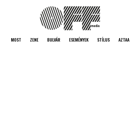
MOST
ZENE
BULVÁR
ESEMÉNYEK
STÍLUS
AZTAA