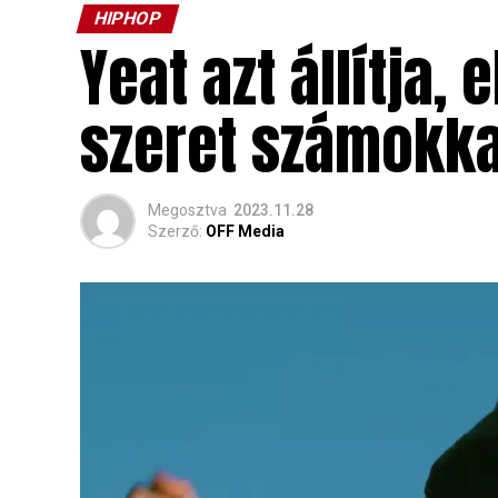
HIPHOP
Yeat azt állítja,
szeret számokka
Megosztva
2023.11.28
Szerző:
OFF Media