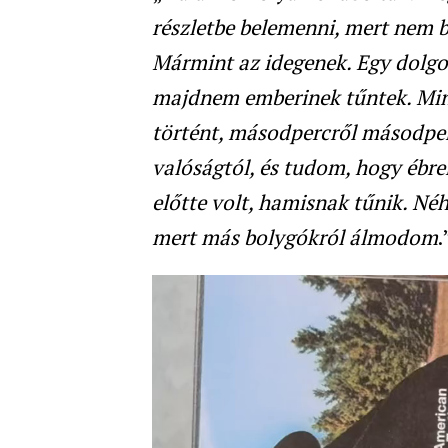
részletbe belemenni, mert nem bi
Mármint az idegenek. Egy dolg
majdnem emberinek tűntek. Min
történt, másodpercről másodper
valóságtól, és tudom, hogy ébre
előtte volt, hamisnak tűnik. Né
mert más bolygókról álmodom
.