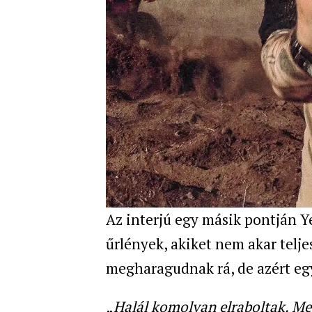
Az interjú egy másik pontján Ye
űrlények, akiket nem akar telj
megharagudnak rá, de azért egy
„
Halál komolyan elraboltak. Me