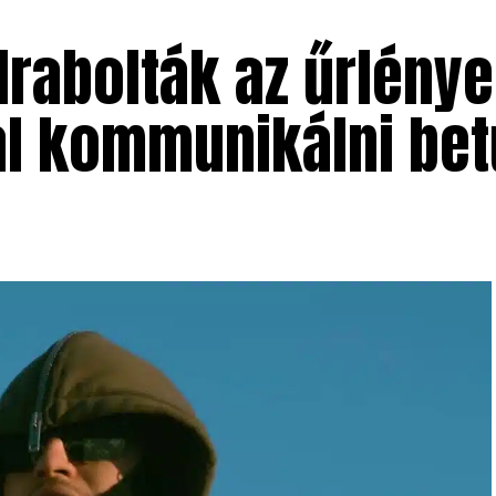
 elrabolták az űrlény
l kommunikálni bet