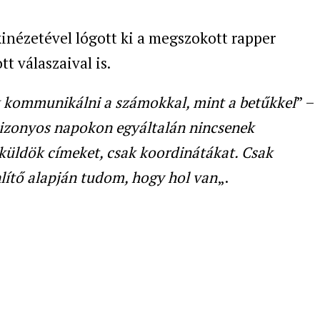
kinézetével lógott ki a megszokott rapper
tt válaszaival is.
k kommunikálni a számokkal, mint a betűkkel
” –
bizonyos napokon egyáltalán nincsenek
üldök címeket, csak koordinátákat. Csak
lítő alapján tudom, hogy hol van
„.