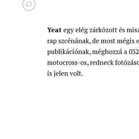
Yeat
egy elég zárkózott és mis
rap szcénának, de most mégis e
publikációnak, méghozzá a 032
motocross-os, redneck fotózáson
is jelen volt.