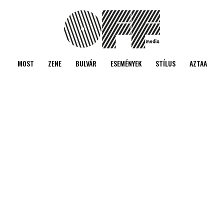
MOST
ZENE
BULVÁR
ESEMÉNYEK
STÍLUS
AZTAA