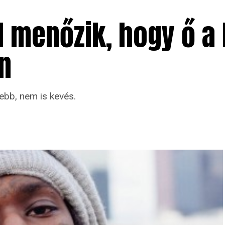
l menőzik, hogy ő a
n
sebb, nem is kevés.