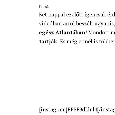
Forrás:
Két nappal ezelőtt igencsak érd
videóban arról beszélt ugyanis,
egész Atlantában!
Mondott mé
tartják.
És még ennél is többen
[instagram]BP8F9dLlul4[/insta