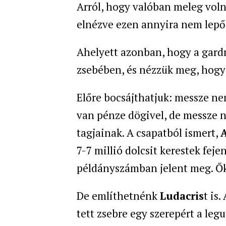
Arról, hogy valóban meleg voln
elnézve ezen annyira nem lep
Ahelyett azonban, hogy a gard
zsebében, és nézzük meg, hogya
Előre bocsájthatjuk: messze ne
van pénze dögivel, de messze
tagjainak. A csapatból ismert,
7-7 millió dolcsit kerestek fej
példányszámban jelent meg. Ők
De említhetnénk
Ludacris
t is
tett zsebre egy szerepért a leg