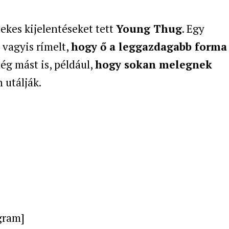
ekes kijelentéseket tett
Young Thug
. Egy
 vagyis rímelt,
hogy ő a leggazdagabb forma
g mást is, például,
hogy sokan melegnek
 utálják.
gram]