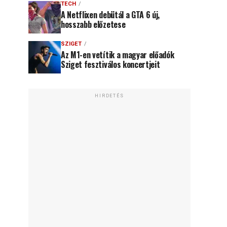
TECH
A Netflixen debütál a GTA 6 új,
hosszabb előzetese
SZIGET
Az M1-en vetítik a magyar előadók
Sziget fesztiválos koncertjeit
HIRDETÉS