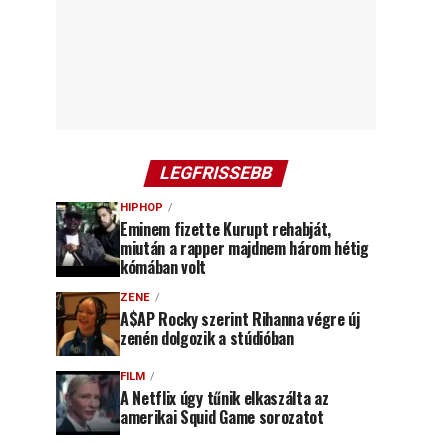
LEGFRISSEBB
HIPHOP
Eminem fizette Kurupt rehabját,
miután a rapper majdnem három hétig
kómában volt
ZENE
A$AP Rocky szerint Rihanna végre új
zenén dolgozik a stúdióban
FILM
A Netflix úgy tűnik elkaszálta az
amerikai Squid Game sorozatot