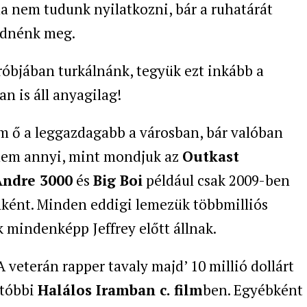
a nem tudunk nyilatkozni, bár a ruhatárát
ődnénk meg.
róbjában turkálnánk, tegyük ezt inkább a
n is áll anyagilag!
m ő a leggazdagabb a városban, bár valóban
 nem annyi, mint mondjuk az
Outkast
Andre 3000
és
Big Boi
például csak 2009-ben
enként. Minden eddigi lemezük többmilliós
 mindenképp Jeffrey előtt állnak.
. A veterán rapper tavaly majd’ 10 millió dollárt
utóbbi
Halálos Iramban c. film
ben. Egyébként