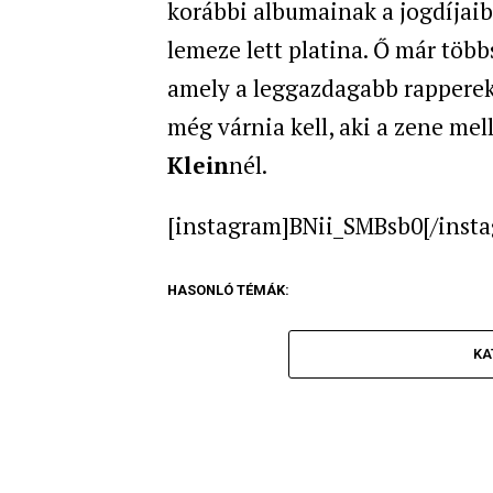
korábbi albumainak a jogdíjaibó
lemeze lett platina. Ő már több
amely a leggazdagabb rappereke
még várnia kell, aki a zene me
Klein
nél.
[instagram]BNii_SMBsb0[/inst
HASONLÓ TÉMÁK:
KA