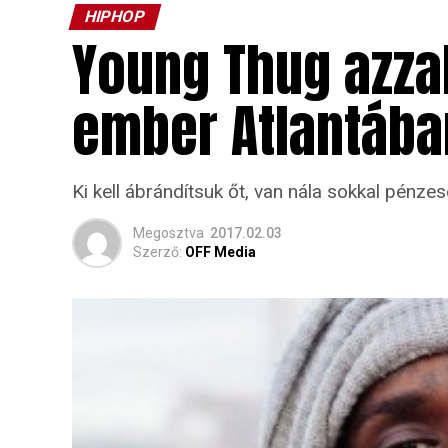
HIPHOP
Young Thug azza
ember Atlantába
Ki kell ábrándítsuk őt, van nála sokkal pénze
Megosztva
2017.02.03
Szerző:
OFF Media