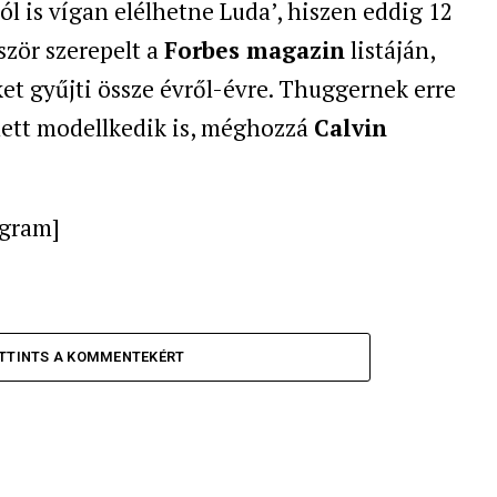
l is vígan elélhetne Luda’, hiszen eddig 12
ször szerepelt a
Forbes magazin
listáján,
t gyűjti össze évről-évre. Thuggernek erre
llett modellkedik is, méghozzá
Calvin
agram]
TTINTS A KOMMENTEKÉRT