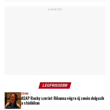
HIRDETÉS
LEGFRISSEBB
ZENE
A$AP Rocky szerint Rihanna végre új zenén dolgozik
a stúdióban