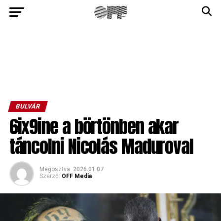
BULVÁR
6ix9ine a börtönben akar
táncolni Nicolás Maduroval
Megosztva
2026.01.07
Szerző:
OFF Media