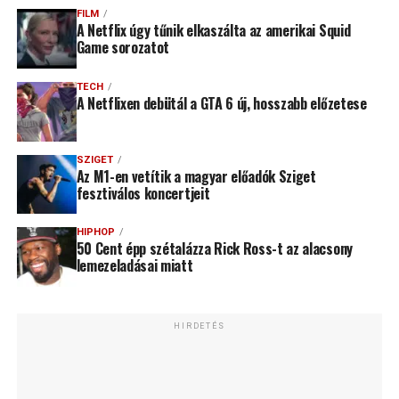
FILM
A Netflix úgy tűnik elkaszálta az amerikai Squid
Game sorozatot
TECH
A Netflixen debütál a GTA 6 új, hosszabb előzetese
SZIGET
Az M1-en vetítik a magyar előadók Sziget
fesztiválos koncertjeit
HIPHOP
50 Cent épp szétalázza Rick Ross-t az alacsony
lemezeladásai miatt
HIRDETÉS