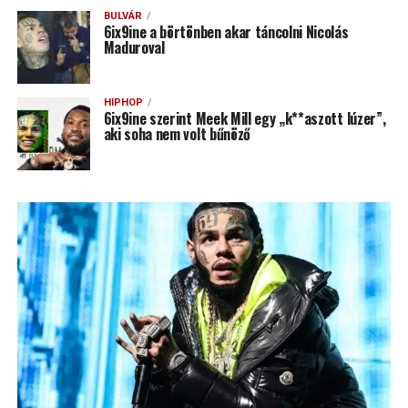
BULVÁR
6ix9ine a börtönben akar táncolni Nicolás
Maduroval
HIPHOP
6ix9ine szerint Meek Mill egy „k**aszott lúzer”,
aki soha nem volt bűnöző