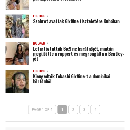
HIPHOP
Szobrot avattak 6ix9ine tiszteletére Kubában
BULVÁR
Letartóztatták 6ix9ine barátnőjét, miután
megütötte a rappert és megrongálta a Bentley-
jét
HIPHOP
Kiengedték Tekashi 6ix9ine-t a dominikai
börtönből
PAGE 1 OF 4
1
2
3
4