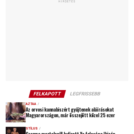
HIRDETÉS
FELKAPOTT
LEGFRISSEBB
AZTAA
Az orvosi kannabiszért gyűjtenek aláírásokat
Magyarországon, már összejött közel 25 ezer
STÍLUS