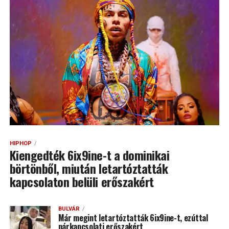
HIPHOP
Kiengedték 6ix9ine-t a dominikai
börtönből, miután letartóztatták
kapcsolaton belüli erőszakért
BULVÁR
Már megint letartóztatták 6ix9ine-t, ezúttal
párkapcsolati erőszakért