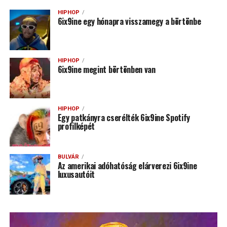
HIPHOP
6ix9ine egy hónapra visszamegy a börtönbe
HIPHOP
6ix9ine megint börtönben van
HIPHOP
Egy patkányra cserélték 6ix9ine Spotify
profilképét
BULVÁR
Az amerikai adóhatóság elárverezi 6ix9ine
luxusautóit