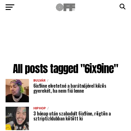
All posts tagged "6ix9ine"
BULVÁR
6ix9ine elvetetné a barátnőjével közös
gyerekét, ha nem fiú lenne
HIPHOP
3 hónap után szabadult 6ix9ine, rögtön a
sztriptízklubban kötött ki