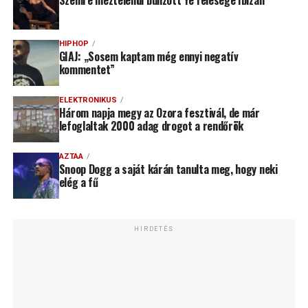
Szemre meztelenül bulizott Ye felesége Ibizán
HIPHOP
GIAJ: „Sosem kaptam még ennyi negatív
kommentet”
ELEKTRONIKUS
Három napja megy az Ozora fesztivál, de már
lefoglaltak 2000 adag drogot a rendőrök
AZTAA
Snoop Dogg a saját kárán tanulta meg, hogy neki
elég a fű
HIRDETÉS