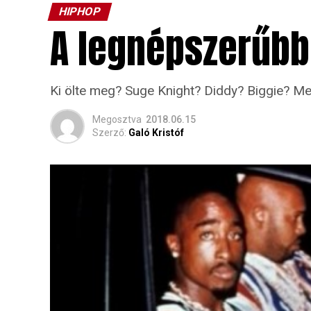
HIPHOP
A legnépszerűbb 
Ki ölte meg? Suge Knight? Diddy? Biggie? Me
Megosztva
2018.06.15
Szerző:
Galó Kristóf