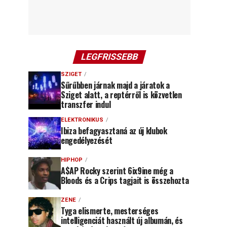
LEGFRISSEBB
SZIGET
Sűrűbben járnak majd a járatok a
Sziget alatt, a reptérről is közvetlen
transzfer indul
ELEKTRONIKUS
Ibiza befagyasztaná az új klubok
engedélyezését
HIPHOP
A$AP Rocky szerint 6ix9ine még a
Bloods és a Crips tagjait is összehozta
ZENE
Tyga elismerte, mesterséges
intelligenciát használt új albumán, és