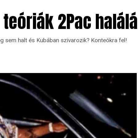
teóriák 2Pac halálát
g sem halt és Kubában szivarozik? Konteókra fel!