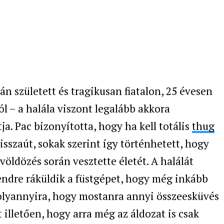
án született és tragikusan fiatalon, 25 évesen
ól – a halála viszont legalább akkora
ja. Pac bizonyította, hogy ha kell totális
thug
isszaút, sokak szerint így történhetett, hogy
völdözés során vesztette életét. A halálát
endre ráküldik a füstgépet, hogy még inkább
 olyannyira, hogy mostanra annyi összeesküvés
t illetően, hogy arra még az áldozat is csak