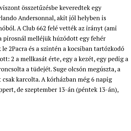
 viszont összetűzésbe keveredtek egy
rlando Andersonnal, akit jól helyben is
óból. A Club 662 felé vették az irányt (ami
a pirosnál melléjük húzódott egy fehér
k le 2Pacra és a szintén a kocsiban tartózkodó
tt: 2 a mellkasát érte, egy a kezét, egy pedig a
roncsolta a tüdejét. Suge olcsón megúszta, a
nt csak karcolta. A kórházban még 6 napig
appert, de szeptember 13-án (péntek 13-án),