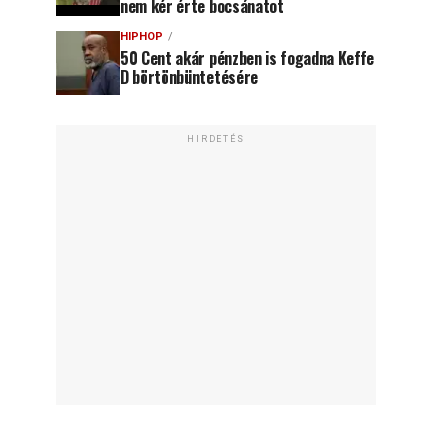
nem kér érte bocsánatot
HIPHOP
50 Cent akár pénzben is fogadna Keffe
D börtönbüntetésére
HIRDETÉS