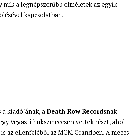
y mik a legnépszerűbb elméletek az egyik
lésével kapcsolatban.
 a kiadójának, a
Death Row Records
nak
egy Vegas-i bokszmeccsen vettek részt, ahol
t is az ellenfeléből az MGM Grandben. A meccs