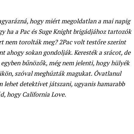
agyarázná, hogy miért megoldatlan a mai napig
ogy ha a Pac és Suge Knight brigádjához tartozók
rt nem torolták meg? 2Pac volt testőre
szerint
nt ahogy sokan gondolják. Keresték a srácot, de
s egyben bűnözők, még nem jelenti, hogy hülyék
ejükön, szóval meghúzták magukat. Óvatlanul
 lehet detektívet játszani, ugyanis hamarabb
ád, hogy
California Love
.