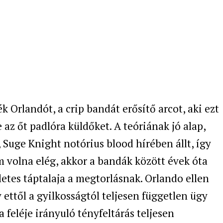
 Orlandót, a crip bandát erősítő arcot, aki ezt
 az őt padlóra küldőket. A teóriának jó alap,
 Suge Knight notórius blood hírében állt, így
 volna elég, akkor a bandák között évek óta
etes táptalaja a megtorlásnak. Orlando ellen
 ettől a gyilkosságtól teljesen független ügy
a feléje irányuló tényfeltárás teljesen