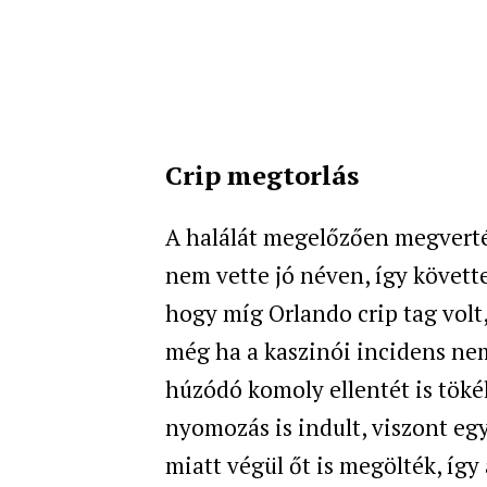
Crip megtorlás
A halálát megelőzően megverték
nem vette jó néven, így követte
hogy míg Orlando crip tag volt,
még ha a kaszinói incidens nem
húzódó komoly ellentét is tökél
nyomozás is indult, viszont egy
miatt végül őt is megölték, így 