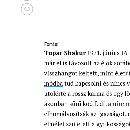
Forrás:
Tupac Shakur
1971. június 16-
már el is távozott az élők soráb
visszhangot keltett, mint életút
módba
tud kapcsolni és nincs v
utolérte a rossz karma és egy lö
azonban sűrű köd fedi, amire r
elhomályosítsák az igazságot,
elmélet született a gyilkosságo