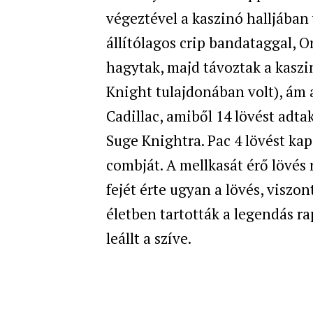
végeztével a kaszinó halljában
állítólagos crip bandataggal, O
hagytak, majd távoztak a kaszin
Knight tulajdonában volt), ám 
Cadillac, amiből 14 lövést adta
Suge Knightra. Pac 4 lövést kapo
combját. A mellkasát érő lövés 
fejét érte ugyan a lövés, viszo
életben tartották a legendás r
leállt a szíve.