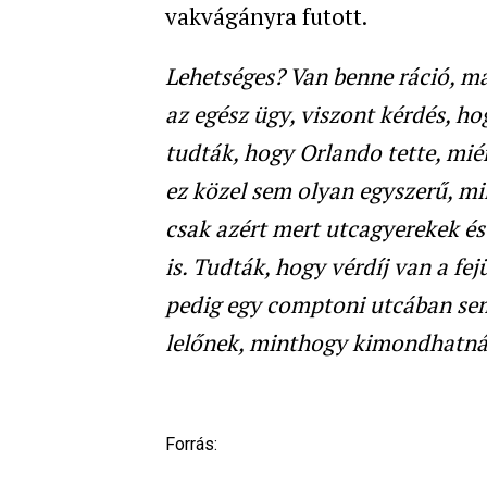
vakvágányra futott.
Lehetséges? Van benne ráció, m
az egész ügy, viszont kérdés, h
tudták, hogy Orlando tette, mié
ez közel sem olyan egyszerű, mi
csak azért mert utcagyerekek é
is. Tudták, hogy vérdíj van a f
pedig egy comptoni utcában sem
lelőnek, minthogy kimondhatn
Forrás: