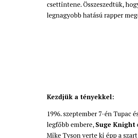
csettintene. Összeszedtük, hog
legnagyobb hatású rapper megö
Kezdjük a tényekkel:
1996. szeptember 7-én Tupac és
legfőbb embere,
Suge Knight
Mike Tyson verte ki épp a szar