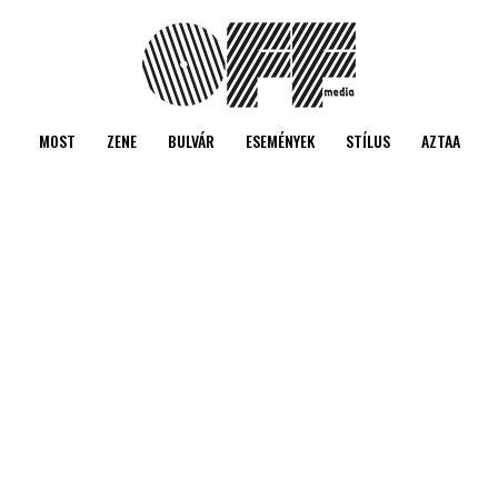
MOST
ZENE
BULVÁR
ESEMÉNYEK
STÍLUS
AZTAA