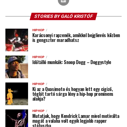
STORIES BY GALÓ KRISTÓF
HIPHOP
Karácsonyi rapzenék, amikkel bejglievés közben
is gengszter maradhatsz
HIPHOP
Időtálló munkák: Snoop Dogg – Doggystyle
HIPHOP
Ki az a Quasimoto és hogyan lett egy cigiző,
téglát tartó sárga lény a hip-hop prominens
alakja?
HIPHOP
Mutatjuk, hogy Kendrick Lamar mivel motiválta
magát a valaha volt egyik legjobb rapper
státuszba