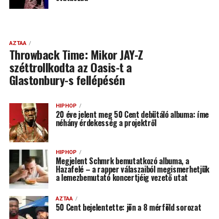
AZTAA
Throwback Time: Mikor JAY-Z
széttrollkodta az Oasis-t a
Glastonbury-s fellépésén
HIPHOP
20 éve jelent meg 50 Cent debütáló albuma: íme
néhány érdekesség a projektről
HIPHOP
Megjelent Schmrk bemutatkozó albuma, a
Hazafelé – a rapper válaszaiból megismerhetjük
a lemezbemutató koncertjéig vezető utat
AZTAA
50 Cent bejelentette: jön a 8 mérföld sorozat