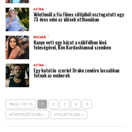
AZTAA
Véletlenül a fia füves sütijéből osztogatott egy
73 éves néni az idősek otthonában
BULVÁR
Kanye vett egy házat a válófélben lévő
feleségével, Kim Kardashiannal szemben
AZTAA
Egy kutatás szerint Drake zenéire lassabban
futnak az emberek
PAGE 1 OF 15
1
2
3
4
5
KÖVETKEZŐ OLDAL ›
UTOLSÓ OLDAL »