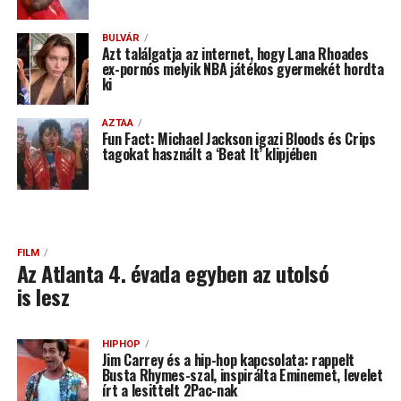
BULVÁR
Azt találgatja az internet, hogy Lana Rhoades
ex-pornós melyik NBA játékos gyermekét hordta
ki
AZTAA
Fun Fact: Michael Jackson igazi Bloods és Crips
tagokat használt a ‘Beat It’ klipjében
FILM
Az Atlanta 4. évada egyben az utolsó
is lesz
HIPHOP
Jim Carrey és a hip-hop kapcsolata: rappelt
Busta Rhymes-szal, inspirálta Eminemet, levelet
írt a lesittelt 2Pac-nak