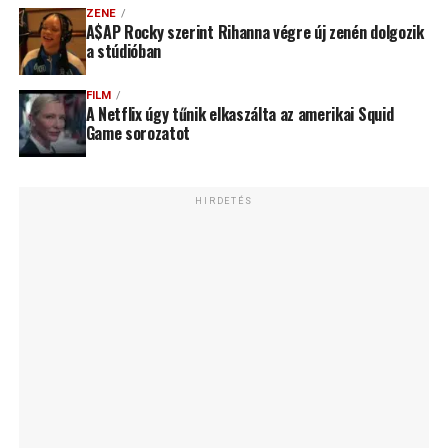
ZENE
A$AP Rocky szerint Rihanna végre új zenén dolgozik
a stúdióban
FILM
A Netflix úgy tűnik elkaszálta az amerikai Squid
Game sorozatot
HIRDETÉS