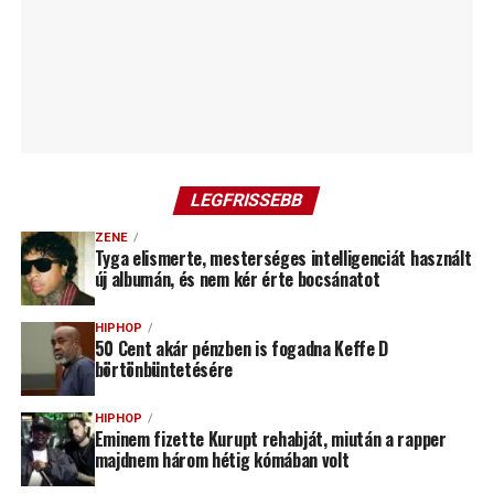
LEGFRISSEBB
ZENE
Tyga elismerte, mesterséges intelligenciát használt
új albumán, és nem kér érte bocsánatot
HIPHOP
50 Cent akár pénzben is fogadna Keffe D
börtönbüntetésére
HIPHOP
Eminem fizette Kurupt rehabját, miután a rapper
majdnem három hétig kómában volt