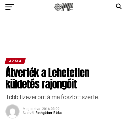
AZTAA
Átverték a Lehetetlen
küldetés rajongóit
Több tízezer brit álma foszlott szerte.
Megosztva
2016.03.09
Szerző:
Rathgéber Réka