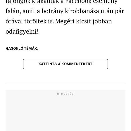
rajongók kiakadtak a Facebook esemény
falán, amit a botrány kirobbanása után pár
órával töröltek is. Megéri kicsit jobban
odafigyelni!
HASONLÓ TÉMÁK:
KATTINTS A KOMMENTEKÉRT
HIRDETÉS