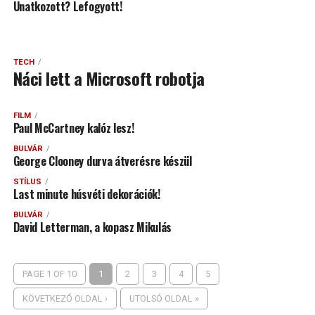
Unatkozott? Lefogyott!
TECH
Náci lett a Microsoft robotja
FILM
Paul McCartney kalóz lesz!
BULVÁR
George Clooney durva átverésre készül
STÍLUS
Last minute húsvéti dekorációk!
BULVÁR
David Letterman, a kopasz Mikulás
PAGE 1 OF 10
1
2
3
4
5
KÖVETKEZŐ OLDAL ›
UTOLSÓ OLDAL »