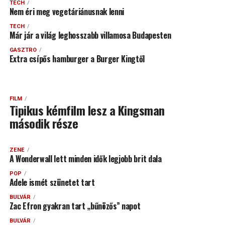
TECH
Nem éri meg vegetáriánusnak lenni
TECH
Már jár a világ leghosszabb villamosa Budapesten
GASZTRO
Extra csípős hamburger a Burger Kingtől
FILM
Tipikus kémfilm lesz a Kingsman
második része
ZENE
A Wonderwall lett minden idők legjobb brit dala
POP
Adele ismét szünetet tart
BULVÁR
Zac Efron gyakran tart „bűnözős” napot
BULVÁR