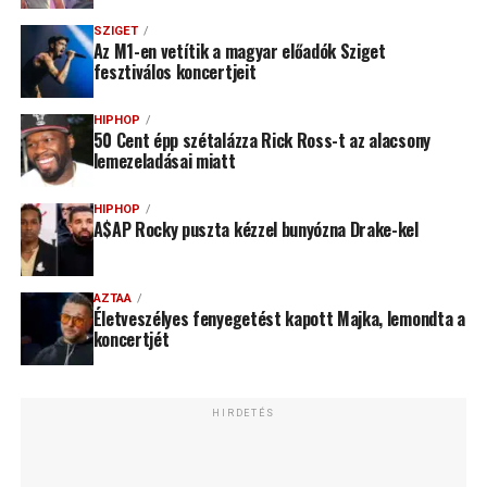
SZIGET
Az M1-en vetítik a magyar előadók Sziget
fesztiválos koncertjeit
HIPHOP
50 Cent épp szétalázza Rick Ross-t az alacsony
lemezeladásai miatt
HIPHOP
A$AP Rocky puszta kézzel bunyózna Drake-kel
AZTAA
Életveszélyes fenyegetést kapott Majka, lemondta a
koncertjét
HIRDETÉS