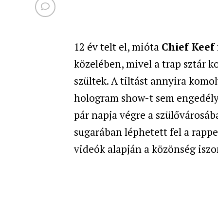
12 év telt el, mióta
Chief Keef
közelében, mivel a trap sztár k
szültek. A tiltást annyira komo
hologram show-t sem engedélye
pár napja végre a szülővárosá
sugarában léphetett fel a rap
videók alapján a közönség iszon