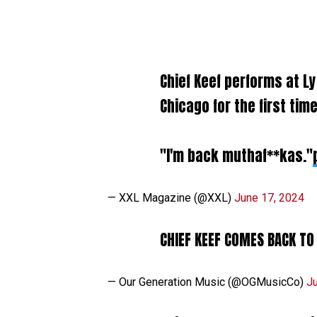
Chief Keef performs at 
Chicago for the first time
"I'm back muthaf**kas."
— XXL Magazine (@XXL)
June 17, 2024
CHIEF KEEF COMES BACK TO
— Our Generation Music (@OGMusicCo)
J