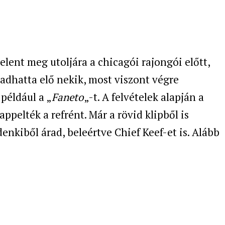
elent meg utoljára a chicagói rajongói előtt,
adhatta elő nekik, most viszont végre
például a „
Faneto
„-t. A felvételek alapján a
ppelték a refrént. Már a rövid klipből is
enkiből árad, beleértve Chief Keef-et is. Alább