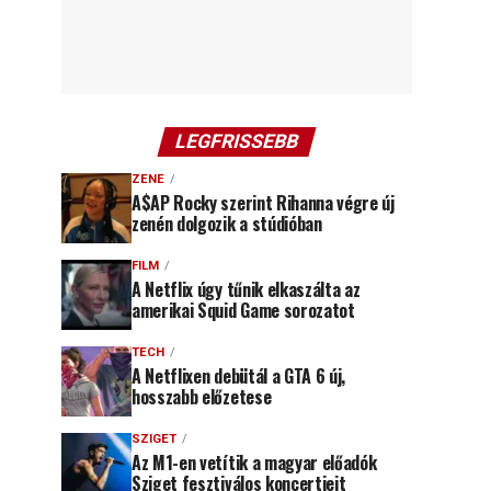
LEGFRISSEBB
ZENE
A$AP Rocky szerint Rihanna végre új
zenén dolgozik a stúdióban
FILM
A Netflix úgy tűnik elkaszálta az
amerikai Squid Game sorozatot
TECH
A Netflixen debütál a GTA 6 új,
hosszabb előzetese
SZIGET
Az M1-en vetítik a magyar előadók
Sziget fesztiválos koncertjeit