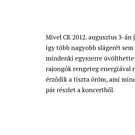
Mivel CK 2012. augusztus 3-án j
így több nagyobb slágerét sem 
mindenki egyszerre üvölthette 
rajongók rengeteg energiával ra
érződik a tiszta öröm, ami mind
pár részlet a koncertből.