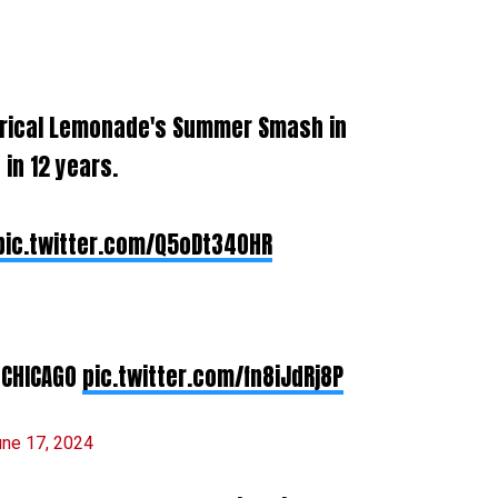
Lyrical Lemonade's Summer Smash in
 in 12 years.
pic.twitter.com/Q5oDt34OHR
 CHICAGO
pic.twitter.com/fn8iJdRj8P
une 17, 2024