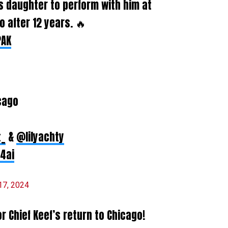
is daughter to perform with him at
 after 12 years. 🔥
PAK
icago
t_
&
@lilyachty
4ai
17, 2024
r Chief Keef’s return to Chicago!