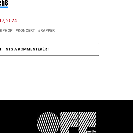
eh8
17, 2024
HIPHOP
KONCERT
RAPPER
TTINTS A KOMMENTEKÉRT