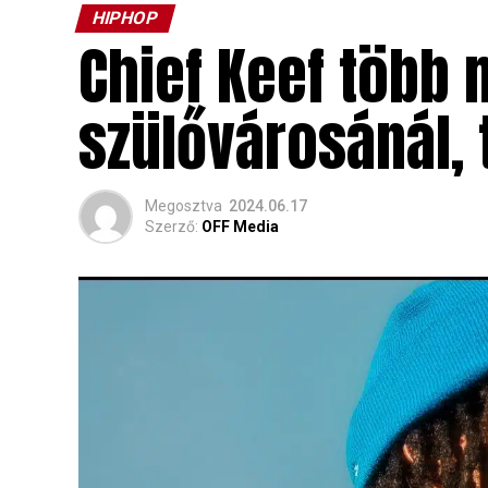
HIPHOP
Chief Keef több 
szülővárosánál,
Megosztva
2024.06.17
Szerző:
OFF Media