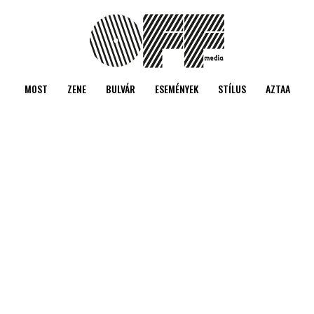
MOST
ZENE
BULVÁR
ESEMÉNYEK
STÍLUS
AZTAA