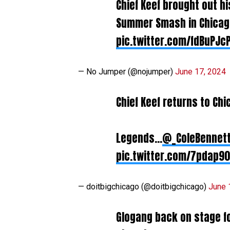
Chief Keef brought out h
Summer Smash in Chicago
pic.twitter.com/fdBuPJc
— No Jumper (@nojumper)
June 17, 2024
Chief Keef returns to Ch
Legends…
@_ColeBennet
pic.twitter.com/7pdap90
— doitbigchicago (@doitbigchicago)
June 
Glogang back on stage fo