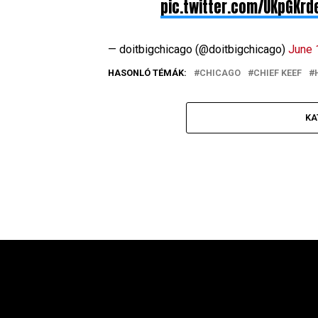
pic.twitter.com/UKpGKrd
— doitbigchicago (@doitbigchicago)
June 
HASONLÓ TÉMÁK:
CHICAGO
CHIEF KEEF
KA