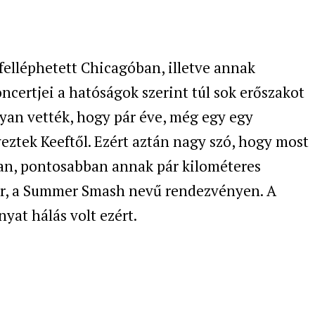
felléphetett Chicagóban, illetve annak
oncertjei a hatóságok szerint túl sok erőszakot
lyan vették, hogy pár éve, még egy egy
ztek Keeftől. Ezért aztán nagy szó, hogy most
ban, pontosabban annak pár kilométeres
per, a Summer Smash nevű rendezvényen. A
yat hálás volt ezért.