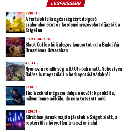
LEGFRISSEBB
SZIGET
A fiatalok lelki egészségéért dolgozó
szakembereket és kezdeményezéseket díjazták a
Szigeten
ELEKTRONIKUS
Black Coffee különleges koncertet ad a Budai Vár
Oroszlános Udvarában
AZTAA
Nyomoz a rendőrség a DJ Oti-buli miatt, Sebestyén
Balázs is megszólalt a bedrogozási vádakról
ZENE
The Weeknd mégsem dobja a nevét: kipróbálta,
milyen lenne nélküle, de nem tetszett neki
SZIGET
Sűrűbben járnak majd a járatok a Sziget alatt, a
reptérről is közvetlen transzfer indul