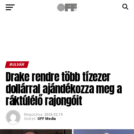
BULVÁR
Drake rendre több tízezer
dollárral ajándékozza meg a
ráktúlélő rajongóit
Megosztva
2024.02.19
Szerző:
OFF Media