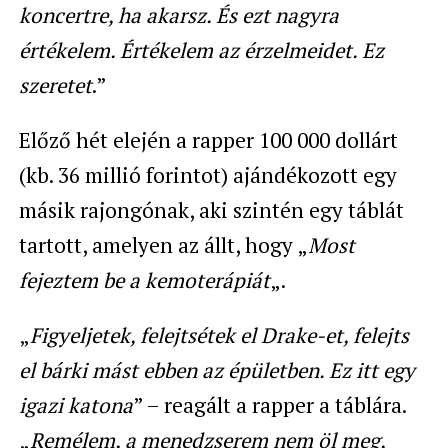
koncertre, ha akarsz. És ezt nagyra
értékelem. Értékelem az érzelmeidet. Ez
szeretet
.”
Előző hét elején a rapper 100 000 dollárt
(kb. 36 millió forintot) ajándékozott egy
másik rajongónak, aki szintén egy táblát
tartott, amelyen az állt, hogy „
Most
fejeztem be a kemoterápiát
„.
„
Figyeljetek, felejtsétek el Drake-et, felejts
el bárki mást ebben az épületben. Ez itt egy
igazi katona
” – reagált a rapper a táblára.
„
Remélem, a menedzserem nem öl meg,