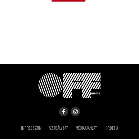
IMPRESSZUM
SZABÁLYZAT
MÉDIAAJÁNLAT
HIRDETŐ