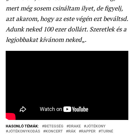
mert még sosem csináltam ilyet, de figyelj,
azt akarom, hogy az este végén ezt beváltsd.
Adunk neked 100 ezer dollárt. Szeretlek és a
legjobbakat kívánom neked
„.
HASONLÓ TÉMÁK:
BETEGSÉG
DRAKE
JÓTÉKONY
JÓTÉKONYKODÁS
KONCERT
RÁK
RAPPER
TURNÉ