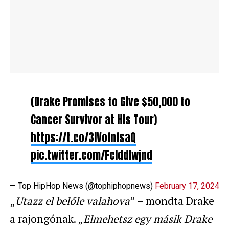
(Drake Promises to Give $50,000 to
Cancer Survivor at His Tour)
https://t.co/3lVofnfsaQ
pic.twitter.com/FcIddlwjnd
— Top HipHop News (@tophiphopnews)
February 17, 2024
„
Utazz el belőle valahova
” – mondta Drake
a rajongónak. „
Elmehetsz egy másik Drake