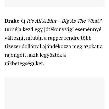
Drake
új
It’s All A Blur – Big As The What?
turnéja kezd egy jótékonysági eseménnyé
változni, miután a rapper rendre több
tízezer dollárral ajándékozza meg azokat a
rajongóit, akik legyőzték a
rákbetegségüket.