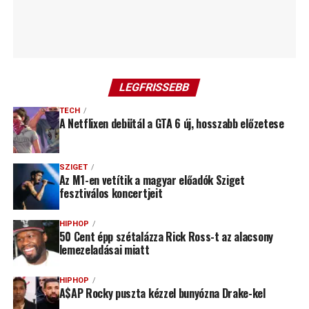
LEGFRISSEBB
TECH
A Netflixen debütál a GTA 6 új, hosszabb előzetese
SZIGET
Az M1-en vetítik a magyar előadók Sziget
fesztiválos koncertjeit
HIPHOP
50 Cent épp szétalázza Rick Ross-t az alacsony
lemezeladásai miatt
HIPHOP
A$AP Rocky puszta kézzel bunyózna Drake-kel