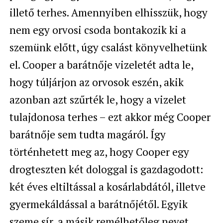
illető terhes. Amennyiben elhisszük, hogy
nem egy orvosi csoda bontakozik ki a
szemünk előtt, úgy csalást könyvelhetünk
el. Cooper a barátnője vizeletét adta le,
hogy túljárjon az orvosok eszén, akik
azonban azt szűrték le, hogy a vizelet
tulajdonosa terhes – ezt akkor még Cooper
barátnője sem tudta magáról. Így
történhetett meg az, hogy Cooper egy
drogteszten két dologgal is gazdagodott:
két éves eltiltással a kosárlabdától, illetve
gyermekáldással a barátnőjétől. Egyik
szeme sír, a másik remélhetőleg nevet.