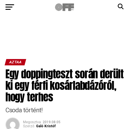
AZTAA
Egy doppingteszt során derült
ki egy férfi kosárlabdázóról,
hogy terhes
Csoda történt!
Megosztva
2019.08.05
Szerző:
Galó Kristóf