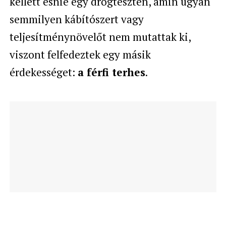
kellett esnie egy drogteszten, amin ugyan
semmilyen kábítószert vagy
teljesítménynövelőt nem mutattak ki,
viszont felfedeztek egy másik
érdekességet:
a férfi terhes
.