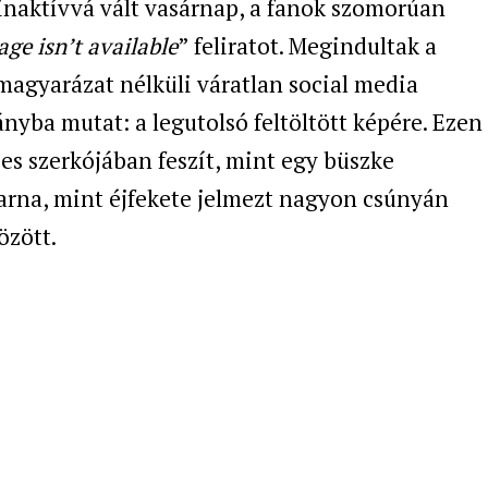
inaktívvá vált vasárnap, a fanok szomorúan
age isn’t available
” feliratot. Megindultak a
magyarázat nélküli váratlan social media
ányba mutat: a legutolsó feltöltött képére. Ezen
s szerkójában feszít, mint egy büszke
arna, mint éjfekete jelmezt nagyon csúnyán
özött.