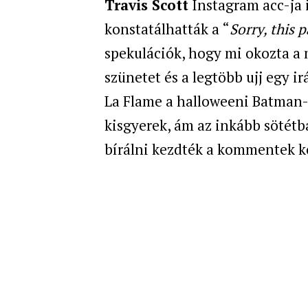
Travis Scott
Instagram acc-ja 
konstatálhatták a “
Sorry, this p
spekulációk, hogy mi okozta a 
szünetet és a legtöbb ujj egy ir
La Flame a halloweeni Batman-e
kisgyerek, ám az inkább sötétb
bírálni kezdték a kommentek k