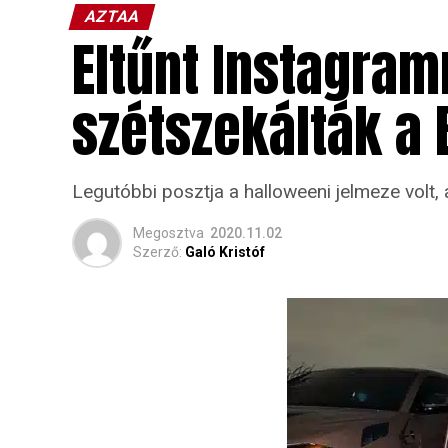
AZTAA
Eltűnt Instagramr
szétszekálták a
Legutóbbi posztja a halloweeni jelmeze volt
Megosztva
2020.11.02
Szerző:
Galó Kristóf