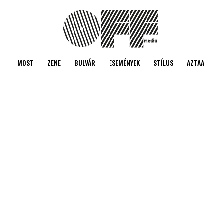
MOST
ZENE
BULVÁR
ESEMÉNYEK
STÍLUS
AZTAA