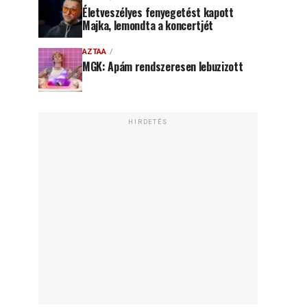
Életveszélyes fenyegetést kapott
Majka, lemondta a koncertjét
AZTAA
MGK: Apám rendszeresen lebuzizott
HIRDETÉS