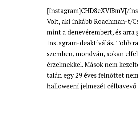
[instagram]CHD8eXVlBmV[/ins
Volt, aki inkább Roachman-t/C
mint a denevérembert, és arra 
Instagram-deaktiválás. Több ra
szemben, mondván, sokan elfele
érzelmekkel. Mások nem kezelté
talán egy 29 éves felnőttet ne
halloweeni jelmezét célbavevő 