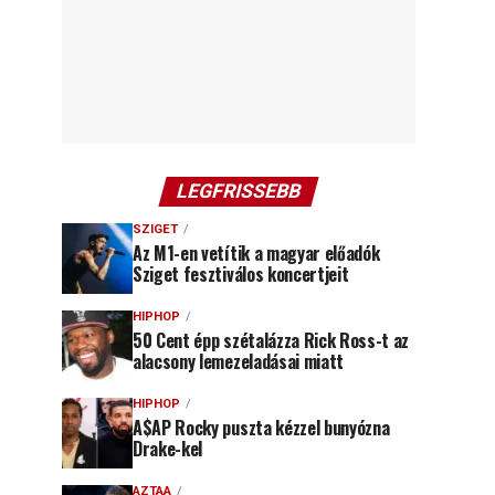
LEGFRISSEBB
SZIGET
Az M1-en vetítik a magyar előadók
Sziget fesztiválos koncertjeit
HIPHOP
50 Cent épp szétalázza Rick Ross-t az
alacsony lemezeladásai miatt
HIPHOP
A$AP Rocky puszta kézzel bunyózna
Drake-kel
AZTAA