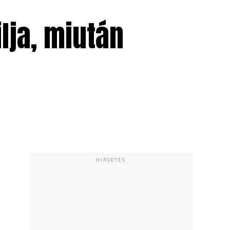
ilja, miután
HIRDETÉS