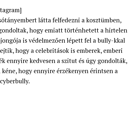
tagram]
sótányembert látta felfedezni a kosztümben,
gondoltak, hogy emiatt történhetett a hirtelen
jongója is védelmezően lépett fel a bully-kkal
jtik, hogy a celebritások is emberek, emberi
k ennyire kedvesen a szitut és úgy gondolták,
m kéne, hogy ennyire érzékenyen érintsen a
cyberbully.