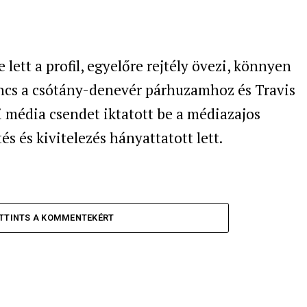
 lett a profil, egyelőre rejtély övezi, könnyen
ncs a csótány-denevér párhuzamhoz és Travis
i média csendet iktatott be a médiazajos
és és kivitelezés hányattatott lett.
TTINTS A KOMMENTEKÉRT