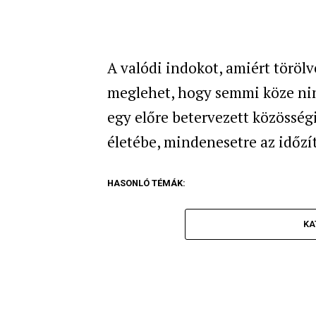
A valódi indokot, amiért törölve
meglehet, hogy semmi köze ni
egy előre betervezett közösség
életébe, mindenesetre az időzít
HASONLÓ TÉMÁK:
KA