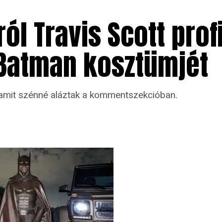
ól Travis Scott prof
 Batman kosztümjét
, amit szénné aláztak a kommentszekcióban.