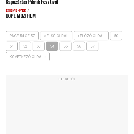
Kapuzárási Piknik Fesztivál
ESEMÉNYEK
DOPE MOZIFILM
PAGE 54 OF 57
« ELSŐ OLDAL
‹ ELŐZŐ OLDAL
50
51
52
53
54
55
56
57
KÖVETKEZŐ OLDAL ›
HIRDETÉS