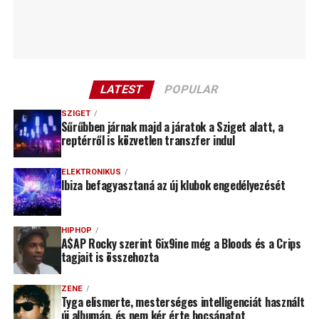
LATEST
POPULAR
SZIGET
Sűrűbben járnak majd a járatok a Sziget alatt, a
reptérről is közvetlen transzfer indul
ELEKTRONIKUS
Ibiza befagyasztaná az új klubok engedélyezését
HIPHOP
A$AP Rocky szerint 6ix9ine még a Bloods és a Crips
tagjait is összehozta
ZENE
Tyga elismerte, mesterséges intelligenciát használt
új albumán, és nem kér érte bocsánatot