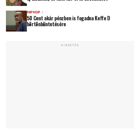
HIPHOP
50 Cent akár pénzben is fogadna Keffe D
börtönbüntetésére
HIRDETÉS