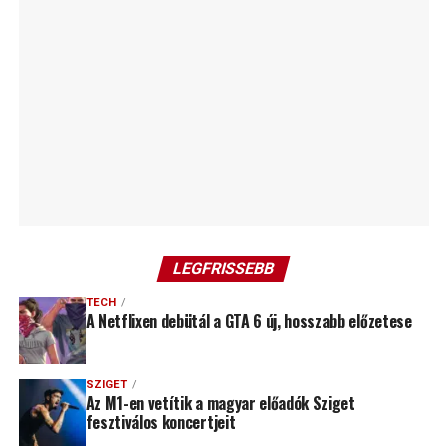
LEGFRISSEBB
TECH
A Netflixen debütál a GTA 6 új, hosszabb előzetese
SZIGET
Az M1-en vetítik a magyar előadók Sziget
fesztiválos koncertjeit