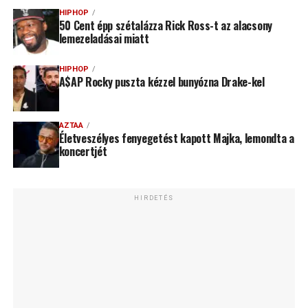
HIPHOP
50 Cent épp szétalázza Rick Ross-t az alacsony
lemezeladásai miatt
HIPHOP
A$AP Rocky puszta kézzel bunyózna Drake-kel
AZTAA
Életveszélyes fenyegetést kapott Majka, lemondta a
koncertjét
HIRDETÉS