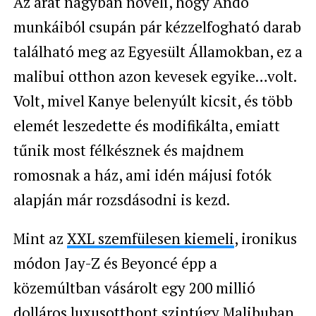
Az árat nagyban növeli, hogy Ando
munkáiból csupán pár kézzelfogható darab
található meg az Egyesült Államokban, ez a
malibui otthon azon kevesek egyike…volt.
Volt, mivel Kanye belenyúlt kicsit, és több
elemét leszedette és modifikálta, emiatt
tűnik most félkésznek és majdnem
romosnak a ház, ami idén májusi fotók
alapján már rozsdásodni is kezd.
Mint az
XXL szemfülesen kiemeli
, ironikus
módon Jay-Z és Beyoncé épp a
közemúltban vásárolt egy 200 millió
dolláros luxusotthont szintúgy Malibuban,