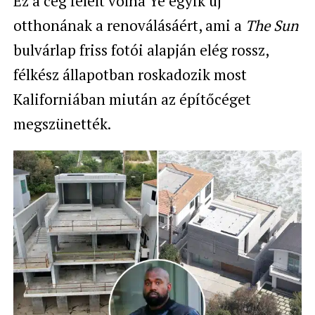
Ez a cég felelt volna Ye egyik új
otthonának a renoválásáért, ami a
The Sun
bulvárlap friss fotói alapján elég rossz,
félkész állapotban roskadozik most
Kaliforniában miután az építőcéget
megszünették.