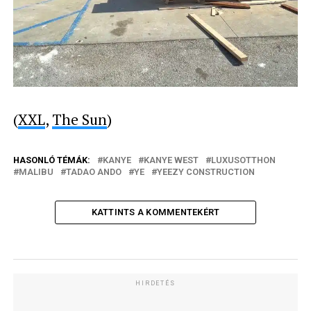
(
XXL
,
The Sun
)
HASONLÓ TÉMÁK:
KANYE
KANYE WEST
LUXUSOTTHON
MALIBU
TADAO ANDO
YE
YEEZY CONSTRUCTION
KATTINTS A KOMMENTEKÉRT
HIRDETÉS