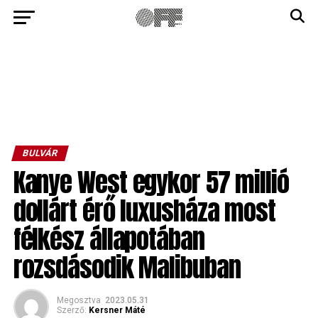
BULVÁR
Kanye West egykor 57 millió
dollárt érő luxusháza most
félkész állapotában
rozsdásodik Malibuban
Megosztva
2023.05.31
Szerző:
Kersner Máté