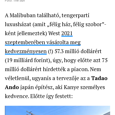
Fotó: The Sun
A Malibuban található, tengerparti
luxusházat (amit „félig ház, félig szobor”-
ként jellemeztek) West
2021
szeptemberében vásárolta meg
kedvezményesen
(!) 57.3 millió dollárért
(19 milliárd forint), úgy, hogy előtte azt 75
millió dollárért hirdették a piacon. Nem
véletlenül, ugyanis a tervezője az a
Tadao
Ando
japán építész, aki Kanye személyes
kedvence. Előtte így festett: