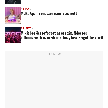
AZTAA
MGK: Apám rendszeresen lebuzizott
SZIGET
Miközben összefogott az ország, fideszes
influenszerek azon sírnak, hogy lesz Sziget fesztivál
HIRDETÉS