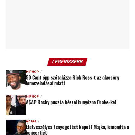
LEGFRISSEBB
HIPHOP
50 Cent épp szétalázza Rick Ross-t az alacsony
lemezeladásai miatt
HIPHOP
A$AP Rocky puszta kézzel bunyózna Drake-kel
AZTAA
Életveszélyes fenyegetést kapott Majka, lemondta a
koncertjét