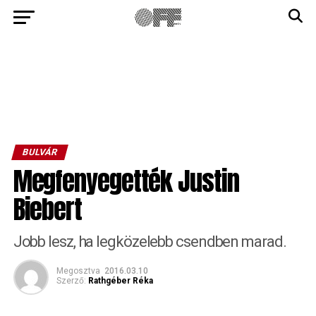
BULVÁR
Megfenyegették Justin
Biebert
Jobb lesz, ha legközelebb csendben marad.
Megosztva
2016.03.10
Szerző:
Rathgéber Réka