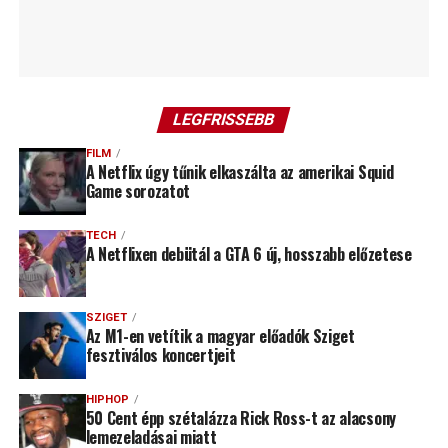
LEGFRISSEBB
FILM
A Netflix úgy tűnik elkaszálta az amerikai Squid
Game sorozatot
TECH
A Netflixen debütál a GTA 6 új, hosszabb előzetese
SZIGET
Az M1-en vetítik a magyar előadók Sziget
fesztiválos koncertjeit
HIPHOP
50 Cent épp szétalázza Rick Ross-t az alacsony
lemezeladásai miatt