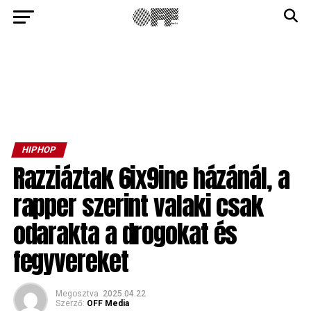
HIPHOP
Razziáztak 6ix9ine házánál, a
rapper szerint valaki csak
odarakta a drogokat és
fegyvereket
Megosztva
2025.04.22
Szerző:
OFF Media