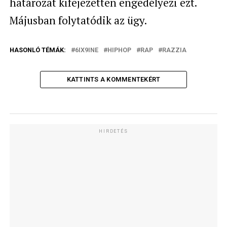
határozat kifejezetten engedélyezi ezt.
Májusban folytatódik az ügy.
HASONLÓ TÉMÁK:
6IX9INE
HIPHOP
RAP
RAZZIA
KATTINTS A KOMMENTEKÉRT
HIRDETÉS