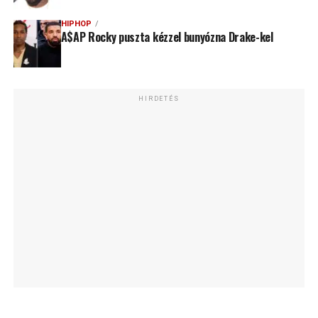
HIPHOP
A$AP Rocky puszta kézzel bunyózna Drake-kel
HIRDETÉS