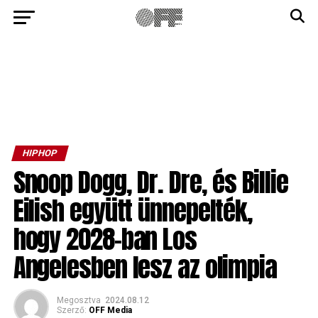
HIPHOP
Snoop Dogg, Dr. Dre, és Billie
Eilish együtt ünnepelték,
hogy 2028-ban Los
Angelesben lesz az olimpia
Megosztva
2024.08.12
Szerző:
OFF Media