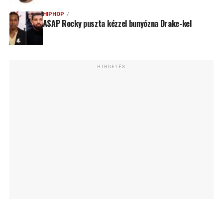
HIPHOP
A$AP Rocky puszta kézzel bunyózna Drake-kel
HIRDETÉS