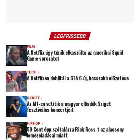
LEGFRISSEBB
FILM
A Netflix úgy tűnik elkaszálta az amerikai Squid
Game sorozatot
TECH
A Netflixen debütál a GTA 6 új, hosszabb előzetese
SZIGET
Az M1-en vetítik a magyar előadók Sziget
fesztiválos koncertjeit
HIPHOP
50 Cent épp szétalázza Rick Ross-t az alacsony
lemezeladásai miatt