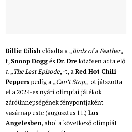
Billie Eilish
előadta a „
Birds of a Feather
„-
t,
Snoop Dogg
és
Dr. Dre
közösen adta elő
a „
The Last Episode
„-t, a
Red Hot Chili
Peppers
pedig a „
Can’t Stop
„-ot játszotta
el a 2024-es nyári olimpiai játékok
záróünnepségének fénypontjaként
vasárnap este (augusztus 11.)
Los
Angelesben
, ahol a következő olimpiát