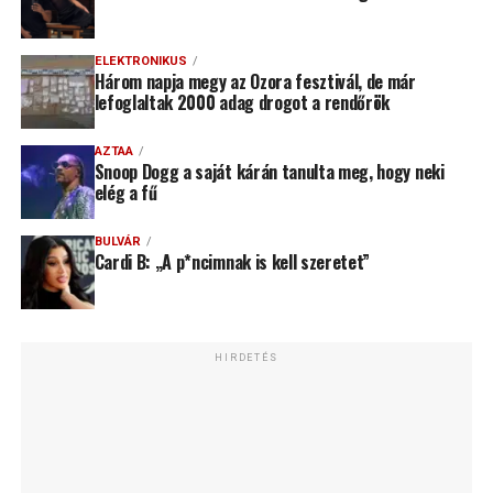
ELEKTRONIKUS
Három napja megy az Ozora fesztivál, de már
lefoglaltak 2000 adag drogot a rendőrök
AZTAA
Snoop Dogg a saját kárán tanulta meg, hogy neki
elég a fű
BULVÁR
Cardi B: „A p*ncimnak is kell szeretet”
HIRDETÉS