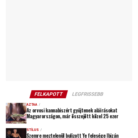
FELKAPOTT
LEGFRISSEBB
AZTAA
Az orvosi kannabiszért gyűjtenek aláírásokat
Magyarországon, már összejött közel 25 ezer
STÍLUS
Szemre meztelenül bulizott Ye felesége Ibizán